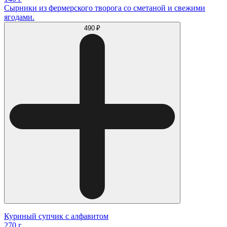
Сырники из фермерского творога со сметаной и свежими
ягодами.
490 ₽
Куриный супчик с алфавитом
270 г