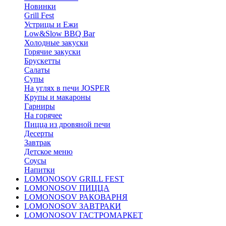
Новинки
Grill Fest
Устрицы и Ежи
Low&Slow BBQ Bar
Холодные закуски
Горячие закуски
Брускетты
Салаты
Супы
На углях в печи JOSPER
Крупы и макароны
Гарниры
На горячее
Пицца из дровяной печи
Десерты
Завтрак
Детское меню
Соусы
Напитки
LOMONOSOV GRILL FEST
LOMONOSOV ПИЦЦА
LOMONOSOV РАКОВАРНЯ
LOMONOSOV ЗАВТРАКИ
LOMONOSOV ГАСТРОМАРКЕТ