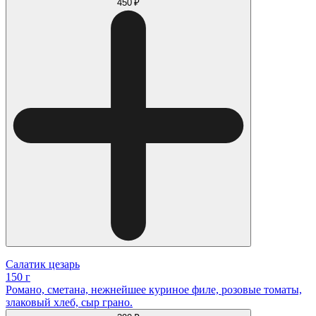
450 ₽
Салатик цезарь
150 г
Романо, сметана, нежнейшее куриное филе, розовые томаты,
злаковый хлеб, сыр грано.