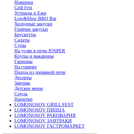
Новинки
Grill Fest
Устрицы и Ежи
Low&Slow BBQ Bar
Холодные закуски
Горячие закуски
Брускетты
Салаты
Супы
На углях в печи JOSPER
Крупы и макароны
Гарниры
На горячее
Пицца из дровяной печи
Десерты
Завтрак
Детское меню
Соусы
Напитки
LOMONOSOV GRILL FEST
LOMONOSOV ПИЦЦА
LOMONOSOV РАКОВАРНЯ
LOMONOSOV ЗАВТРАКИ
LOMONOSOV ГАСТРОМАРКЕТ