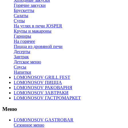
Холодные закуски
Горячие закуски
Брускетты
Салаты
Супы
На углях в печи JOSPER
Крупы и макароны
Гарниры
На горячее
Пицца из дровяной печи
Десерты
Завтрак
Детское меню
Соусы
Напитки
LOMONOSOV GRILL FEST
LOMONOSOV ПИЦЦА
LOMONOSOV РАКОВАРНЯ
LOMONOSOV ЗАВТРАКИ
LOMONOSOV ГАСТРОМАРКЕТ
Меню
LOMONOSOV GASTROBAR
Сезонное меню