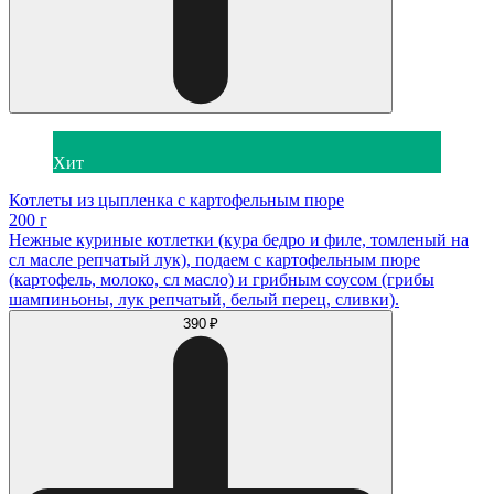
Хит
Котлеты из цыпленка с картофельным пюре
200 г
Нежные куриные котлетки (кура бедро и филе, томленый на
сл масле репчатый лук), подаем с картофельным пюре
(картофель, молоко, сл масло) и грибным соусом (грибы
шампиньоны, лук репчатый, белый перец, сливки).
390 ₽