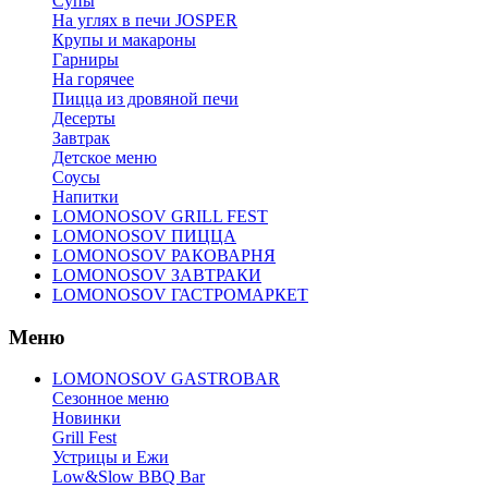
Супы
На углях в печи JOSPER
Крупы и макароны
Гарниры
На горячее
Пицца из дровяной печи
Десерты
Завтрак
Детское меню
Соусы
Напитки
LOMONOSOV GRILL FEST
LOMONOSOV ПИЦЦА
LOMONOSOV РАКОВАРНЯ
LOMONOSOV ЗАВТРАКИ
LOMONOSOV ГАСТРОМАРКЕТ
Меню
LOMONOSOV GASTROBAR
Сезонное меню
Новинки
Grill Fest
Устрицы и Ежи
Low&Slow BBQ Bar