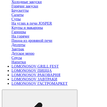
Холодные закуски
Горячие закуски
Брускетты
Салаты
Супы
На углях в печи JOSPER
Крупы и макароны
Гарниры
На горячее
Пицца из дровяной печи
Десерты
Завтрак
Детское меню
Соусы
Напитки
LOMONOSOV GRILL FEST
LOMONOSOV ПИЦЦА
LOMONOSOV РАКОВАРНЯ
LOMONOSOV ЗАВТРАКИ
LOMONOSOV ГАСТРОМАРКЕТ