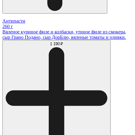
Антипасти
260 г
Вяленое куриное филе и колбаски, утиное филе из смокера,
сыр Грано Подано, сыр ДорБлю, вяленые томаты и оливки.
1 190 ₽