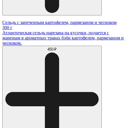
Сельдь с запеченным картофелем, пармезаном и чесноком
300 г
Атлантическая сельдь нарезана на кусочки, подается с
жареным в ароматных травах бэби картофелем, пармезаном и
чесноком.
450 ₽