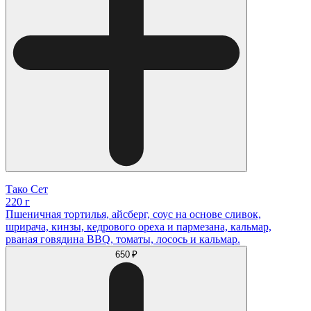
Тако Сет
220 г
Пшеничная тортилья, айсберг, соус на основе сливок,
шрирача, кинзы, кедрового ореха и пармезана, кальмар,
рваная говядина BBQ, томаты, лосось и кальмар.
650 ₽