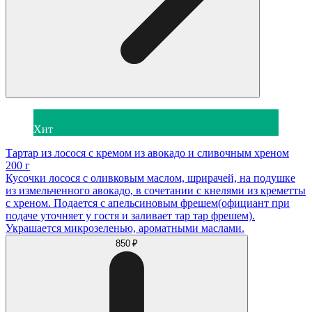
Хит
Тартар из лосося с кремом из авокадо и сливочным хреном
200 г
Кусочки лосося с оливковым маслом, шрирачей, на подушке
из измельченного авокадо, в сочетании с кнелями из креметты
с хреном. Подается с апельсиновым фрешем(официант при
подаче уточняет у гостя и заливает тар тар фрешем).
Украшается микрозеленью, ароматными маслами.
850 ₽