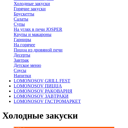
Холодные закуски
Горячие закуски
Брускетты
Салаты
Супы
На углях в печи JOSPER
Крупы и макароны
Гарниры
На горячее
Пицца из дровяной печи
Десерты
Завтрак
Детское меню
Соусы
Напитки
LOMONOSOV GRILL FEST
LOMONOSOV ПИЦЦА
LOMONOSOV РАКОВАРНЯ
LOMONOSOV ЗАВТРАКИ
LOMONOSOV ГАСТРОМАРКЕТ
Холодные закуски