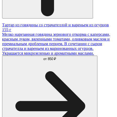
Тартар из говядины со страчателлой и вареньем из огурцов
155 г
Мелко нарезанная говядина зернового откорма с каперсами,
красным луком, вяленными томатами, оливковым маслом и
премиальным дробленым перцем. В сочетании с сыром
страчателла и вареньем из маринованных огурцов.
Украшается микрозеленью и ароматными маслами.
от
850 ₽