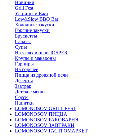
Новинки
Grill Fest
Устрицы и Ежи
Low&Slow BBQ Bar
Холодные закуски
Горячие закуски
Брускетты
Салаты
Супы
На углях в печи JOSPER
Крупы и макароны
Гарниры
На горячее
Пицца из дровяной печи
Десерты
Завтрак
Детское меню
Соусы
Напитки
LOMONOSOV GRILL FEST
LOMONOSOV ПИЦЦА
LOMONOSOV РАКОВАРНЯ
LOMONOSOV ЗАВТРАКИ
LOMONOSOV ГАСТРОМАРКЕТ