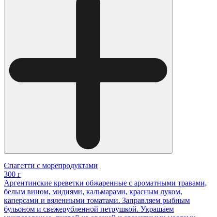
Спагетти с морепродуктами
300 г
Аргентинские креветки обжаренные с ароматными травами,
белым вином, мидиями, кальмарами, красным луком,
каперсами и вяленными томатами. Заправляем рыбным
бульоном и свежерубленной петрушкой. Украшаем