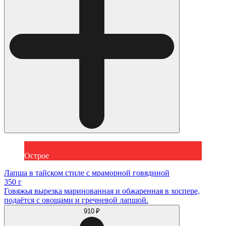
Острое
Лапша в тайском стиле с мраморной говядиной
350 г
Говяжья вырезка маринованная и обжаренная в хоспере,
подаётся с овощами и гречневой лапшой.
910 ₽