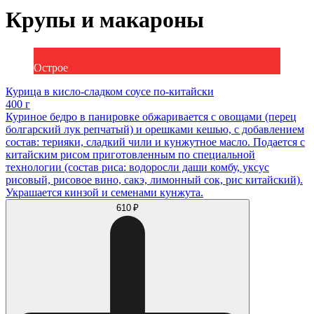
Крупы и макароны
Острое
Курица в кисло-сладком соусе по-китайски
400 г
Куриное бедро в панировке обжаривается с овощами (перец
болгарский лук репчатый) и орешками кешью, с добавлением
состав: терияки, сладкий чили и кунжутное масло. Подается с
китайским рисом приготовленным по специальной
технологии (состав риса: водоросли даши комбу, уксус
рисовый, рисовое вино, сакэ, лимонный сок, рис китайский).
Украшается кинзой и семенами кунжута.
610 ₽