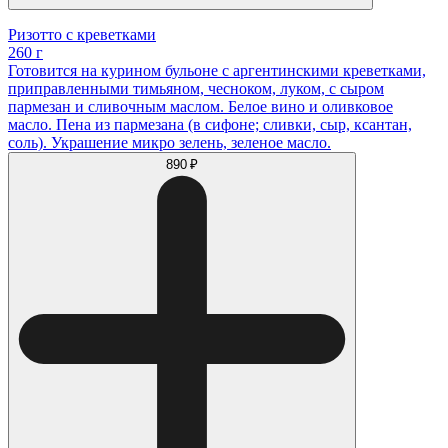
Ризотто с креветками
260 г
Готовится на курином бульоне с аргентинскими креветками,
приправленными тимьяном, чесноком, луком, с сыром
пармезан и сливочным маслом. Белое вино и оливковое
масло. Пена из пармезана (в сифоне; сливки, сыр, ксантан,
соль). Украшение микро зелень, зеленое масло.
890 ₽