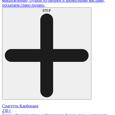
микрозеленью, пудрой из овощей и ароматными маслами,
посыпаем грано падано.
870 ₽
Спагетти Карбонара
230 г