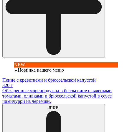
NEW
Новинка нашего меню
Пенне с креветками и брюссельской капустой
320 г
Обжаренные морепродукты в белом вине с вялеными
томатами, оливками и брюссельской капустой в соусе
чимичурри из черемши.
910 ₽