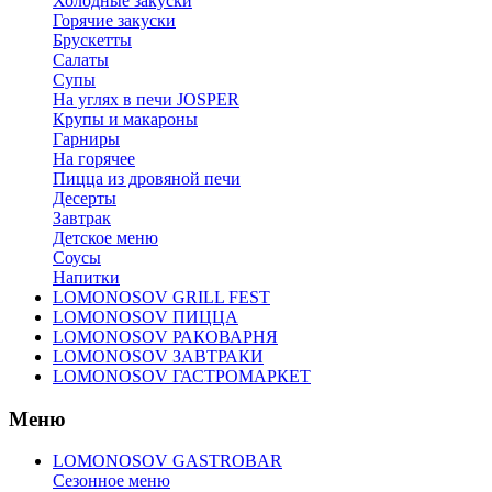
Холодные закуски
Горячие закуски
Брускетты
Салаты
Супы
На углях в печи JOSPER
Крупы и макароны
Гарниры
На горячее
Пицца из дровяной печи
Десерты
Завтрак
Детское меню
Соусы
Напитки
LOMONOSOV GRILL FEST
LOMONOSOV ПИЦЦА
LOMONOSOV РАКОВАРНЯ
LOMONOSOV ЗАВТРАКИ
LOMONOSOV ГАСТРОМАРКЕТ
Меню
LOMONOSOV GASTROBAR
Сезонное меню