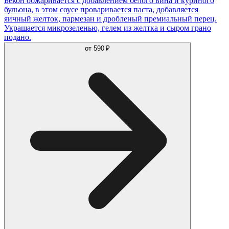
Бекон обжаривается с добавлением белого вина и куриного
бульона, в этом соусе проваривается паста, добавляется
яичный желток, пармезан и дробленый премиальный перец.
Украшается микрозеленью, гелем из желтка и сыром грано
подано.
от
590 ₽