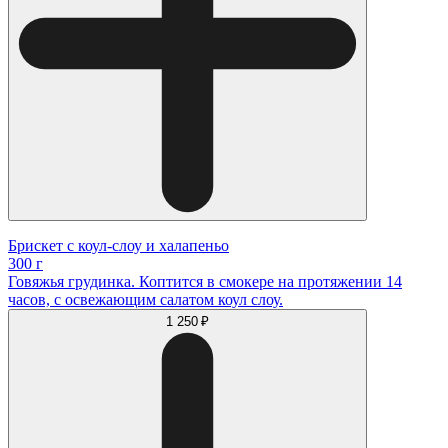
Брискет с коул-слоу и халапеньо
300 г
Говяжья грудинка. Коптится в смокере на протяжении 14
часов, с освежающим салатом коул слоу.
1 250 ₽