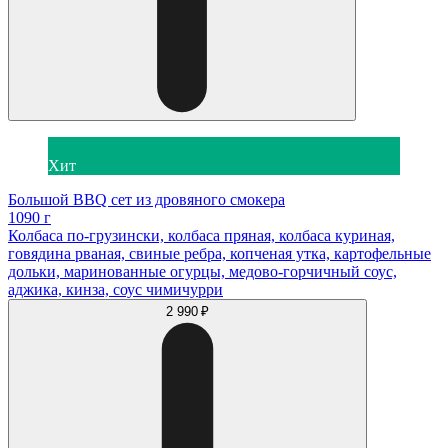
Хит
Большой BBQ сет из дровяного смокера
1090 г
Колбаса по-грузински, колбаса пряная, колбаса куриная,
говядина рваная, свиные ребра, копченая утка, картофельные
дольки, маринованные огурцы, медово-горчичный соус,
аджика, кинза, соус чимичурри
2 990 ₽