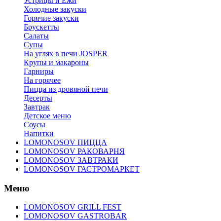
Устрицы и Ежи
Холодные закуски
Горячие закуски
Брускетты
Салаты
Супы
На углях в печи JOSPER
Крупы и макароны
Гарниры
На горячее
Пицца из дровяной печи
Десерты
Завтрак
Детское меню
Соусы
Напитки
LOMONOSOV ПИЦЦА
LOMONOSOV РАКОВАРНЯ
LOMONOSOV ЗАВТРАКИ
LOMONOSOV ГАСТРОМАРКЕТ
Меню
LOMONOSOV GRILL FEST
LOMONOSOV GASTROBAR