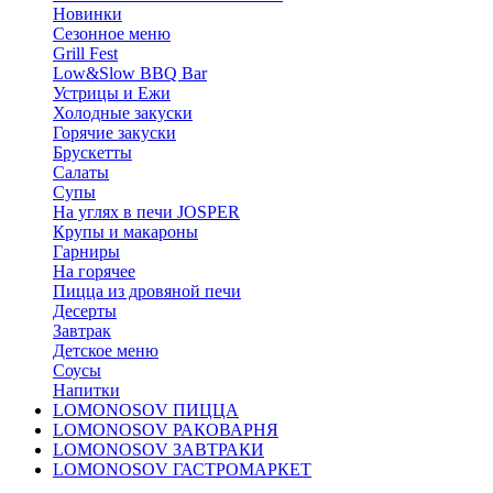
Новинки
Сезонное меню
Grill Fest
Low&Slow BBQ Bar
Устрицы и Ежи
Холодные закуски
Горячие закуски
Брускетты
Салаты
Супы
На углях в печи JOSPER
Крупы и макароны
Гарниры
На горячее
Пицца из дровяной печи
Десерты
Завтрак
Детское меню
Соусы
Напитки
LOMONOSOV ПИЦЦА
LOMONOSOV РАКОВАРНЯ
LOMONOSOV ЗАВТРАКИ
LOMONOSOV ГАСТРОМАРКЕТ