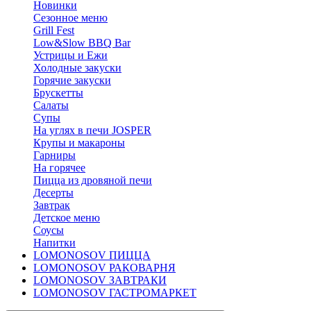
Новинки
Сезонное меню
Grill Fest
Low&Slow BBQ Bar
Устрицы и Ежи
Холодные закуски
Горячие закуски
Брускетты
Салаты
Супы
На углях в печи JOSPER
Крупы и макароны
Гарниры
На горячее
Пицца из дровяной печи
Десерты
Завтрак
Детское меню
Соусы
Напитки
LOMONOSOV ПИЦЦА
LOMONOSOV РАКОВАРНЯ
LOMONOSOV ЗАВТРАКИ
LOMONOSOV ГАСТРОМАРКЕТ