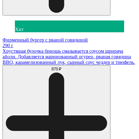
Хит
Фирменный бургер с рваной говядиной
290 г
Хрустящая булочка бриошь смазывается соусом шрирача
айоли. Добавляется маринованный огурец, рваная говядина
BBQ, карамелизованный лук, сырный соус чеддер и трюфель.
870 ₽