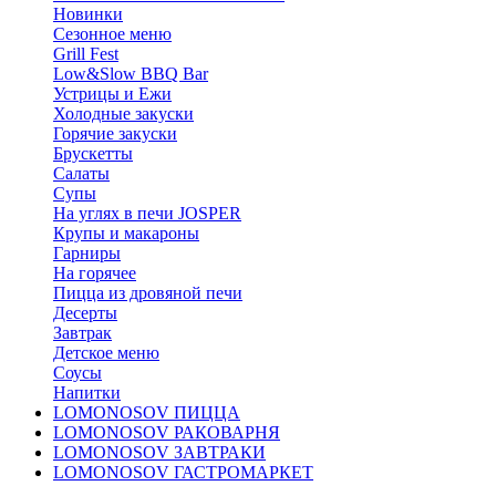
Новинки
Сезонное меню
Grill Fest
Low&Slow BBQ Bar
Устрицы и Ежи
Холодные закуски
Горячие закуски
Брускетты
Салаты
Супы
На углях в печи JOSPER
Крупы и макароны
Гарниры
На горячее
Пицца из дровяной печи
Десерты
Завтрак
Детское меню
Соусы
Напитки
LOMONOSOV ПИЦЦА
LOMONOSOV РАКОВАРНЯ
LOMONOSOV ЗАВТРАКИ
LOMONOSOV ГАСТРОМАРКЕТ