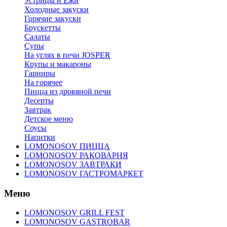
Устрицы и Ежи
Холодные закуски
Горячие закуски
Брускетты
Салаты
Супы
На углях в печи JOSPER
Крупы и макароны
Гарниры
На горячее
Пицца из дровяной печи
Десерты
Завтрак
Детское меню
Соусы
Напитки
LOMONOSOV ПИЦЦА
LOMONOSOV РАКОВАРНЯ
LOMONOSOV ЗАВТРАКИ
LOMONOSOV ГАСТРОМАРКЕТ
Меню
LOMONOSOV GRILL FEST
LOMONOSOV GASTROBAR