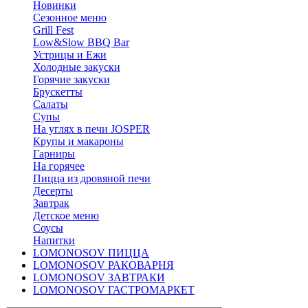
Новинки
Сезонное меню
Grill Fest
Low&Slow BBQ Bar
Устрицы и Ежи
Холодные закуски
Горячие закуски
Брускетты
Салаты
Супы
На углях в печи JOSPER
Крупы и макароны
Гарниры
На горячее
Пицца из дровяной печи
Десерты
Завтрак
Детское меню
Соусы
Напитки
LOMONOSOV ПИЦЦА
LOMONOSOV РАКОВАРНЯ
LOMONOSOV ЗАВТРАКИ
LOMONOSOV ГАСТРОМАРКЕТ