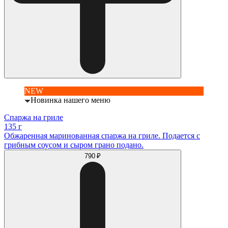
NEW
Новинка нашего меню
Спаржа на гриле
135 г
Обжаренная маринованная спаржа на гриле. Подается с
грибным соусом и сыром грано подано.
790 ₽