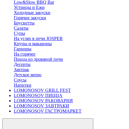
Low&Slow BBQ Bar
Устрицы и Ежи
Холодные закуски
Горячие закуски
Брускетты
Салаты
Супы
На углях в печи JOSPER
Крупы и макароны
Гарниры
На горячее
Пицца из дровяной печи
Десерты
Завтрак
Детское меню
Соусы
Напитки
LOMONOSOV GRILL FEST
LOMONOSOV ПИЦЦА
LOMONOSOV РАКОВАРНЯ
LOMONOSOV ЗАВТРАКИ
LOMONOSOV ГАСТРОМАРКЕТ