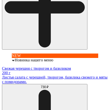
NEW
Новинка нашего меню
Свежая черешня с творогом и базиликом
200 г
Листья салата с черешней, творогом, базилика свежего и мяты
с помидорами.
730 ₽