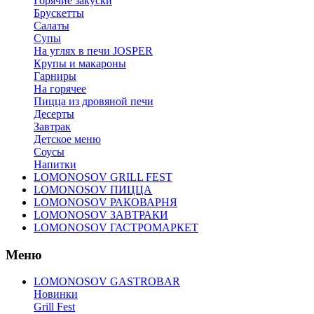
Горячие закуски
Брускетты
Салаты
Супы
На углях в печи JOSPER
Крупы и макароны
Гарниры
На горячее
Пицца из дровяной печи
Десерты
Завтрак
Детское меню
Соусы
Напитки
LOMONOSOV GRILL FEST
LOMONOSOV ПИЦЦА
LOMONOSOV РАКОВАРНЯ
LOMONOSOV ЗАВТРАКИ
LOMONOSOV ГАСТРОМАРКЕТ
Меню
LOMONOSOV GASTROBAR
Новинки
Grill Fest