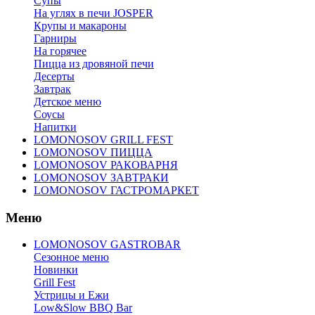
Супы
На углях в печи JOSPER
Крупы и макароны
Гарниры
На горячее
Пицца из дровяной печи
Десерты
Завтрак
Детское меню
Соусы
Напитки
LOMONOSOV GRILL FEST
LOMONOSOV ПИЦЦА
LOMONOSOV РАКОВАРНЯ
LOMONOSOV ЗАВТРАКИ
LOMONOSOV ГАСТРОМАРКЕТ
Меню
LOMONOSOV GASTROBAR
Сезонное меню
Новинки
Grill Fest
Устрицы и Ежи
Low&Slow BBQ Bar