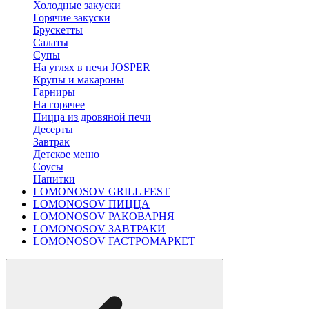
Холодные закуски
Горячие закуски
Брускетты
Салаты
Супы
На углях в печи JOSPER
Крупы и макароны
Гарниры
На горячее
Пицца из дровяной печи
Десерты
Завтрак
Детское меню
Соусы
Напитки
LOMONOSOV GRILL FEST
LOMONOSOV ПИЦЦА
LOMONOSOV РАКОВАРНЯ
LOMONOSOV ЗАВТРАКИ
LOMONOSOV ГАСТРОМАРКЕТ