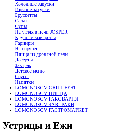
Холодные закуски
Горячие закуски
Брускетты
Салаты
Супы
На углях в печи JOSPER
Крупы и макароны
Гарниры
На горячее
Пицца из дровяной печи
Десерты
Завтрак
Детское меню
Соусы
Напитки
LOMONOSOV GRILL FEST
LOMONOSOV ПИЦЦА
LOMONOSOV РАКОВАРНЯ
LOMONOSOV ЗАВТРАКИ
LOMONOSOV ГАСТРОМАРКЕТ
Устрицы и Ежи