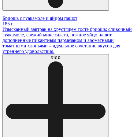
Бриошь с гуакамоле и яйцом пашот
185 г
Изысканный завтрак на хрустящем тосте бриошь: сливочный
гуакамоле, свежий микс салата, нежное яйцо пашот,
дополненные пикантным пармезаном и ароматными
томатными хлопьями – идеальное сочетание вкусов для
утреннего удовольствия.
610 ₽