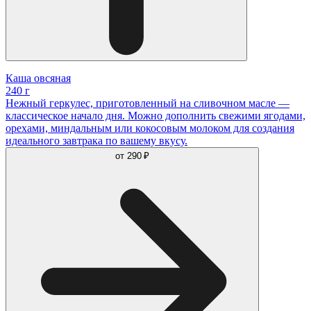
Каша овсяная
240 г
Нежный геркулес, приготовленный на сливочном масле —
классическое начало дня. Можно дополнить свежими ягодами,
орехами, миндальным или кокосовым молоком для создания
идеального завтрака по вашему вкусу.
от
290 ₽