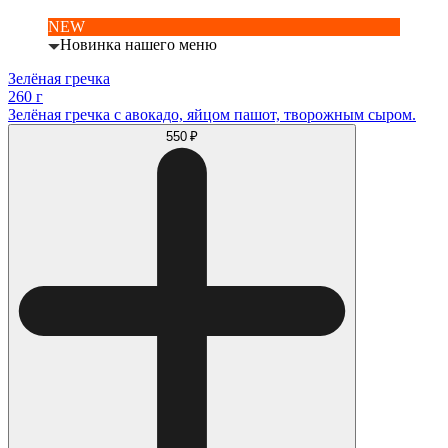
NEW
Новинка нашего меню
Зелёная гречка
260 г
Зелёная гречка с авокадо, яйцом пашот, творожным сыром.
550 ₽