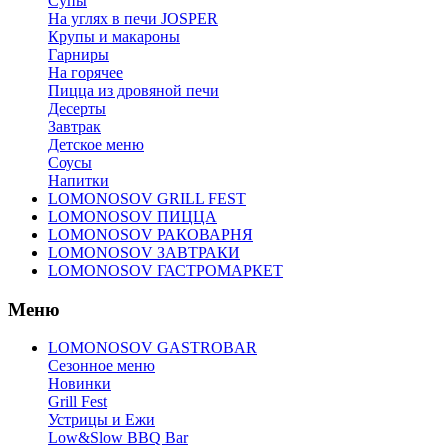
Супы
На углях в печи JOSPER
Крупы и макароны
Гарниры
На горячее
Пицца из дровяной печи
Десерты
Завтрак
Детское меню
Соусы
Напитки
LOMONOSOV GRILL FEST
LOMONOSOV ПИЦЦА
LOMONOSOV РАКОВАРНЯ
LOMONOSOV ЗАВТРАКИ
LOMONOSOV ГАСТРОМАРКЕТ
Меню
LOMONOSOV GASTROBAR
Сезонное меню
Новинки
Grill Fest
Устрицы и Ежи
Low&Slow BBQ Bar