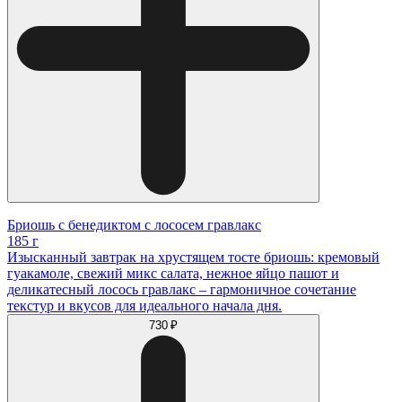
Бриошь с бенедиктом с лососем гравлакс
185 г
Изысканный завтрак на хрустящем тосте бриошь: кремовый
гуакамоле, свежий микс салата, нежное яйцо пашот и
деликатесный лосось гравлакс – гармоничное сочетание
текстур и вкусов для идеального начала дня.
730 ₽