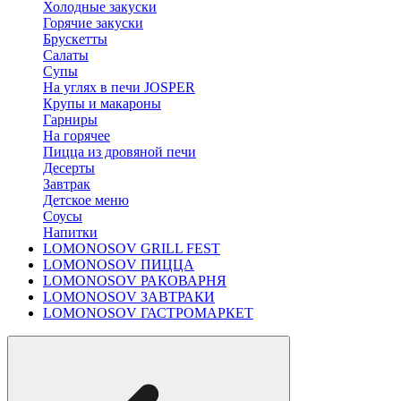
Холодные закуски
Горячие закуски
Брускетты
Салаты
Супы
На углях в печи JOSPER
Крупы и макароны
Гарниры
На горячее
Пицца из дровяной печи
Десерты
Завтрак
Детское меню
Соусы
Напитки
LOMONOSOV GRILL FEST
LOMONOSOV ПИЦЦА
LOMONOSOV РАКОВАРНЯ
LOMONOSOV ЗАВТРАКИ
LOMONOSOV ГАСТРОМАРКЕТ