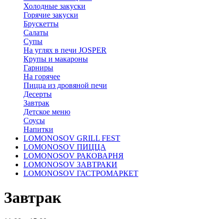
Холодные закуски
Горячие закуски
Брускетты
Салаты
Супы
На углях в печи JOSPER
Крупы и макароны
Гарниры
На горячее
Пицца из дровяной печи
Десерты
Завтрак
Детское меню
Соусы
Напитки
LOMONOSOV GRILL FEST
LOMONOSOV ПИЦЦА
LOMONOSOV РАКОВАРНЯ
LOMONOSOV ЗАВТРАКИ
LOMONOSOV ГАСТРОМАРКЕТ
Завтрак