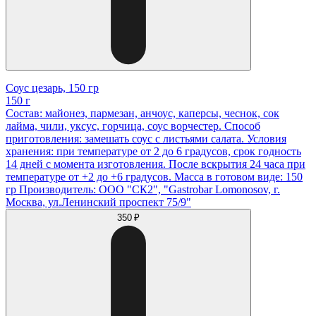
Соус цезарь, 150 гр
150 г
Состав: майонез, пармезан, анчоус, каперсы, чеснок, сок
лайма, чили, уксус, горчица, соус ворчестер. Способ
приготовления: замешать соус с листьями салата. Условия
хранения: при температуре от 2 до 6 градусов, срок годность
14 дней с момента изготовления. После вскрытия 24 часа при
температуре от +2 до +6 градусов. Масса в готовом виде: 150
гр Производитель: ООО "СК2", "Gastrobar Lomonosov, г.
Москва, ул.Ленинский проспект 75/9"
350 ₽