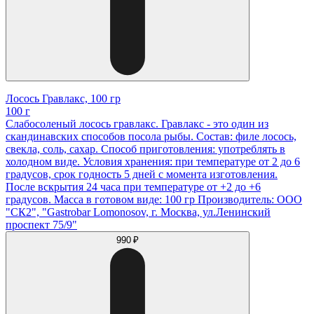
Лосось Гравлакс, 100 гр
100 г
Слабосоленый лосось гравлакс. Гравлакс - это один из
скандинавских способов посола рыбы. Состав: филе лосось,
свекла, соль, сахар. Способ приготовления: употреблять в
холодном виде. Условия хранения: при температуре от 2 до 6
градусов, срок годность 5 дней с момента изготовления.
После вскрытия 24 часа при температуре от +2 до +6
градусов. Масса в готовом виде: 100 гр Производитель: ООО
"СК2", "Gastrobar Lomonosov, г. Москва, ул.Ленинский
проспект 75/9"
990 ₽