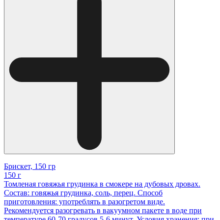
Брискет, 150 гр
150 г
Томленая говяжья грудинка в смокере на дубовых дровах.
Состав: говяжья грудинка, соль, перец. Способ
приготовления: употреблять в разогретом виде.
Рекомендуется разогревать в вакуумном пакете в воде при
температуре 60-70 градусов 5-6 минут. Условия хранения: при