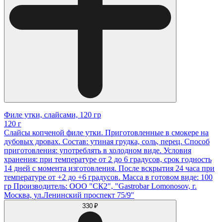
Филе утки, слайсами, 120 гр
120 г
Слайсы копченой филе утки. Приготовленные в смокере на
дубовых дровах. Состав: утиная грудка, соль, перец. Способ
приготовления: употреблять в холодном виде. Условия
хранения: при температуре от 2 до 6 градусов, срок годность
14 дней с момента изготовления. После вскрытия 24 часа при
температуре от +2 до +6 градусов. Масса в готовом виде: 100
гр Производитель: ООО "СК2", "Gastrobar Lomonosov, г.
Москва, ул.Ленинский проспект 75/9"
330 ₽