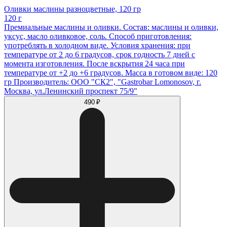
Оливки маслины разноцветные, 120 гр
120 г
Премиальные маслины и оливки. Состав: маслины и оливки,
уксус, масло оливковое, соль. Способ приготовления:
употреблять в холодном виде. Условия хранения: при
температуре от 2 до 6 градусов, срок годность 7 дней с
момента изготовления. После вскрытия 24 часа при
температуре от +2 до +6 градусов. Масса в готовом виде: 120
гр Производитель: ООО "СК2", "Gastrobar Lomonosov, г.
Москва, ул.Ленинский проспект 75/9"
490 ₽