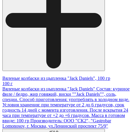
Вяленые колбаски из цыпленка "Jack Daniels", 100 гр
100 г
Вяленые колбаски из цыпленка "Jack Daniels" Состав: куриное
филе / бедро, жир говяжий, виски ""Jack Daniels"", соль,
специи. Способ приготовления: употреблять в холодном виде.
Условия хранения: при температуре от 2 до 6 градусов, срок
годность 14 дней с момента изготовления. После вскрытия 24
часа при температуре от +2 до +6 градусов. Масса в готовом
ввиде: 100 гр Производитель: ООО "СК2", "Gastrobar
Lomonosov, г. Москва, ул.Ленинский проспект 75/9"