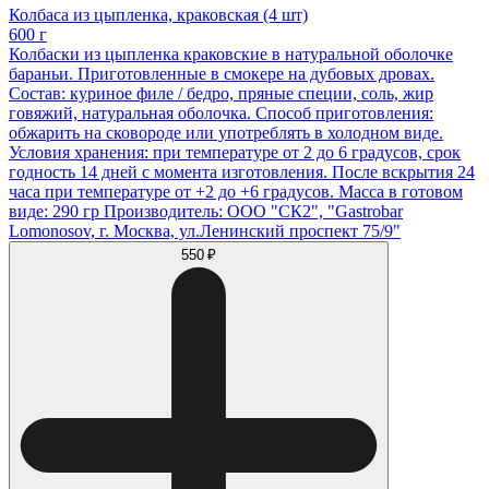
Колбаса из цыпленка, краковская (4 шт)
600 г
Колбаски из цыпленка краковские в натуральной оболочке
бараньи. Приготовленные в смокере на дубовых дровах.
Состав: куриное филе / бедро, пряные специи, соль, жир
говяжий, натуральная оболочка. Способ приготовления:
обжарить на сковороде или употреблять в холодном виде.
Условия хранения: при температуре от 2 до 6 градусов, срок
годность 14 дней с момента изготовления. После вскрытия 24
часа при температуре от +2 до +6 градусов. Масса в готовом
виде: 290 гр Производитель: ООО "СК2", "Gastrobar
Lomonosov, г. Москва, ул.Ленинский проспект 75/9"
550 ₽