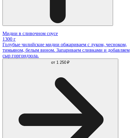
Мидии в сливочном соусе
1300 г
Голубые чилийские мидии обжариваем с луком, чесноком,
тимьяном, белым вином. Запариваем сливками и добавляем
сыр горгондзола.
от
1 250 ₽