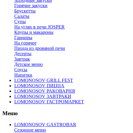
Холодные закуски
Горячие закуски
Брускетты
Салаты
Супы
На углях в печи JOSPER
Крупы и макароны
Гарниры
На горячее
Пицца из дровяной печи
Десерты
Завтрак
Детское меню
Соусы
Напитки
LOMONOSOV GRILL FEST
LOMONOSOV ПИЦЦА
LOMONOSOV РАКОВАРНЯ
LOMONOSOV ЗАВТРАКИ
LOMONOSOV ГАСТРОМАРКЕТ
Меню
LOMONOSOV GASTROBAR
Сезонное меню