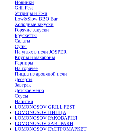
Новинки
Grill Fest
Устрицы и Ежи
Low&Slow BBQ Bar
Холодные закуски
Горячие закуски
Брускетты
Салаты
Супы
На углях в печи JOSPER
Крупы и макароны
Гарниры
На горячее
Пицца из дровяной печи
Десерты
Завтрак
Детское меню
Соусы
Напитки
LOMONOSOV GRILL FEST
LOMONOSOV ПИЦЦА
LOMONOSOV РАКОВАРНЯ
LOMONOSOV ЗАВТРАКИ
LOMONOSOV ГАСТРОМАРКЕТ