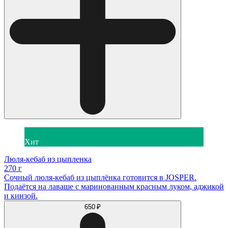
Хит
Люля-кебаб из цыпленка
270 г
Сочный люля-кебаб из цыплёнка готовится в JOSPER.
Подаётся на лаваше с маринованным красным луком, аджикой
и кинзой.
650 ₽