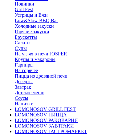
Новинки
Grill Fest
Устрицы и Ежи
Low&Slow BBQ Bar
Холодные закуски
Горячие закуски
Брускетты
Салаты
Супы
На углях в печи JOSPER
Крупы и макароны
Гарниры
На горячее
Пицца из дровяной печи
Десерты
Завтрак
Детское меню
Соусы
Напитки
LOMONOSOV GRILL FEST
LOMONOSOV ПИЦЦА
LOMONOSOV РАКОВАРНЯ
LOMONOSOV ЗАВТРАКИ
LOMONOSOV ГАСТРОМАРКЕТ