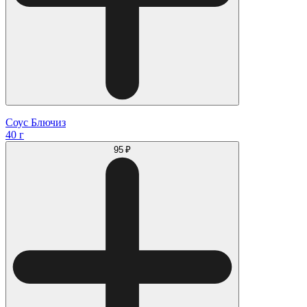
Соус Блючиз
40 г
95 ₽