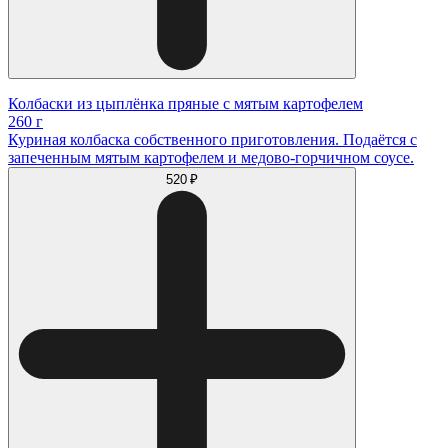
Колбаски из цыплёнка пряные с мятым картофелем
260 г
Куриная колбаска собственного приготовления. Подаётся с
запеченным мятым картофелем и медово-горчичном соусе.
520 ₽