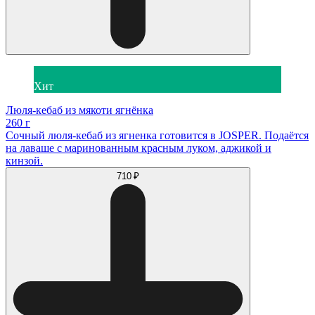
Хит
Люля-кебаб из мякоти ягнёнка
260 г
Сочный люля-кебаб из ягненка готовится в JOSPER. Подаётся
на лаваше с маринованным красным луком, аджикой и
кинзой.
710 ₽