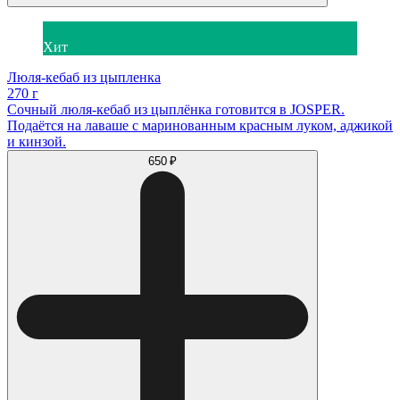
Хит
Люля-кебаб из цыпленка
270 г
Сочный люля-кебаб из цыплёнка готовится в JOSPER.
Подаётся на лаваше с маринованным красным луком, аджикой
и кинзой.
650 ₽