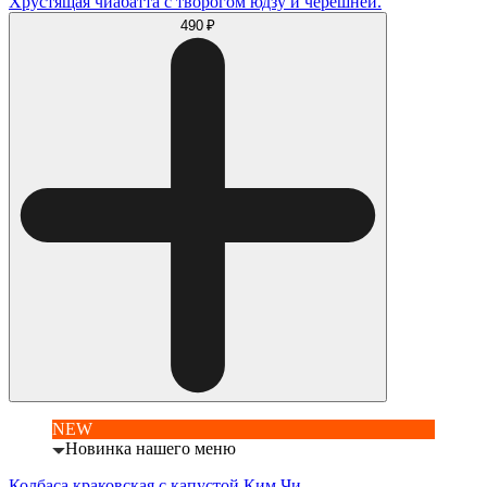
Хрустящая чиабатта с творогом юдзу и черешней.
490 ₽
NEW
Новинка нашего меню
Колбаса краковская с капустой Ким Чи