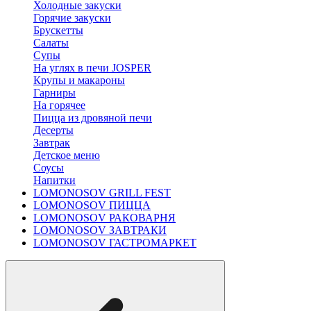
Холодные закуски
Горячие закуски
Брускетты
Салаты
Супы
На углях в печи JOSPER
Крупы и макароны
Гарниры
На горячее
Пицца из дровяной печи
Десерты
Завтрак
Детское меню
Соусы
Напитки
LOMONOSOV GRILL FEST
LOMONOSOV ПИЦЦА
LOMONOSOV РАКОВАРНЯ
LOMONOSOV ЗАВТРАКИ
LOMONOSOV ГАСТРОМАРКЕТ