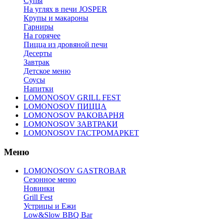
Супы
На углях в печи JOSPER
Крупы и макароны
Гарниры
На горячее
Пицца из дровяной печи
Десерты
Завтрак
Детское меню
Соусы
Напитки
LOMONOSOV GRILL FEST
LOMONOSOV ПИЦЦА
LOMONOSOV РАКОВАРНЯ
LOMONOSOV ЗАВТРАКИ
LOMONOSOV ГАСТРОМАРКЕТ
Меню
LOMONOSOV GASTROBAR
Сезонное меню
Новинки
Grill Fest
Устрицы и Ежи
Low&Slow BBQ Bar