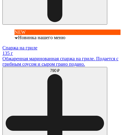
NEW
Новинка нашего меню
Спаржа на гриле
135 г
Обжаренная маринованная спаржа на гриле. Подается с
грибным соусом и сыром грано подано.
790 ₽