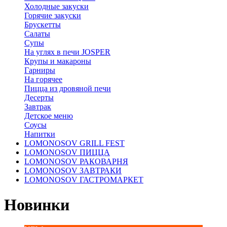
Холодные закуски
Горячие закуски
Брускетты
Салаты
Супы
На углях в печи JOSPER
Крупы и макароны
Гарниры
На горячее
Пицца из дровяной печи
Десерты
Завтрак
Детское меню
Соусы
Напитки
LOMONOSOV GRILL FEST
LOMONOSOV ПИЦЦА
LOMONOSOV РАКОВАРНЯ
LOMONOSOV ЗАВТРАКИ
LOMONOSOV ГАСТРОМАРКЕТ
Новинки