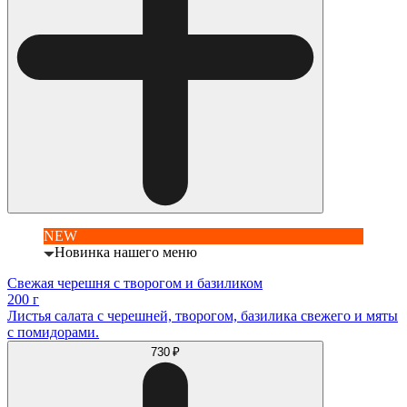
NEW
Новинка нашего меню
Свежая черешня с творогом и базиликом
200 г
Листья салата с черешней, творогом, базилика свежего и мяты
с помидорами.
730 ₽