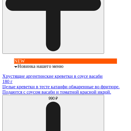
NEW
Новинка нашего меню
Хрустящие аргентинские креветки в соусе васаби
180 г
Целые креветки в тесте катаифи обжаренные во фритюре.
Подаются с соусом васаби и томатной красной икрой.
990 ₽