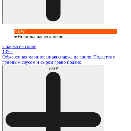
NEW
Новинка нашего меню
Спаржа на гриле
135 г
Обжаренная маринованная спаржа на гриле. Подается с
грибным соусом и сыром грано подано.
790 ₽