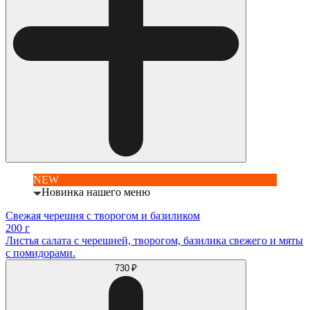
NEW
Новинка нашего меню
Свежая черешня с творогом и базиликом
200 г
Листья салата с черешней, творогом, базилика свежего и мяты
с помидорами.
730 ₽