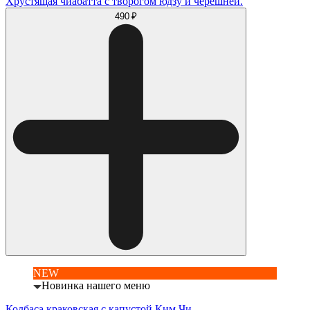
Хрустящая чиабатта с творогом юдзу и черешней.
490 ₽
NEW
Новинка нашего меню
Колбаса краковская с капустой Ким Чи