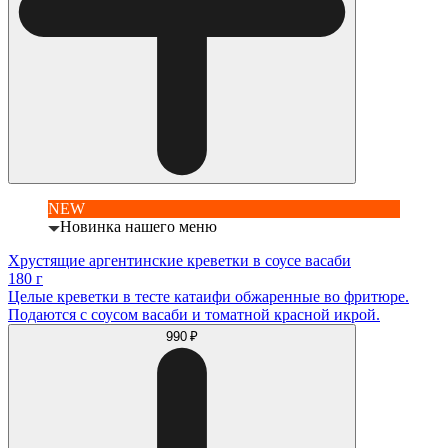
NEW
Новинка нашего меню
Хрустящие аргентинские креветки в соусе васаби
180 г
Целые креветки в тесте катаифи обжаренные во фритюре.
Подаются с соусом васаби и томатной красной икрой.
990 ₽