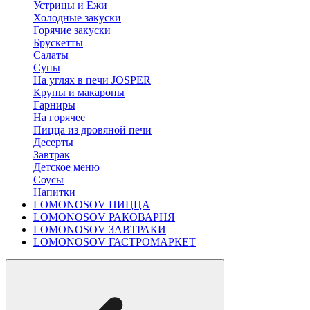
Устрицы и Ежи
Холодные закуски
Горячие закуски
Брускетты
Салаты
Супы
На углях в печи JOSPER
Крупы и макароны
Гарниры
На горячее
Пицца из дровяной печи
Десерты
Завтрак
Детское меню
Соусы
Напитки
LOMONOSOV ПИЦЦА
LOMONOSOV РАКОВАРНЯ
LOMONOSOV ЗАВТРАКИ
LOMONOSOV ГАСТРОМАРКЕТ