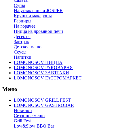
Салаты
Супы
На углях в печи JOSPER
Крупы и макароны
Гарниры
На горячее
Пицца из дровяной печи
Десерты
Завтрак
Детское меню
Соусы
Напитки
LOMONOSOV ПИЦЦА
LOMONOSOV РАКОВАРНЯ
LOMONOSOV ЗАВТРАКИ
LOMONOSOV ГАСТРОМАРКЕТ
Меню
LOMONOSOV GRILL FEST
LOMONOSOV GASTROBAR
Новинки
Сезонное меню
Grill Fest
Low&Slow BBQ Bar