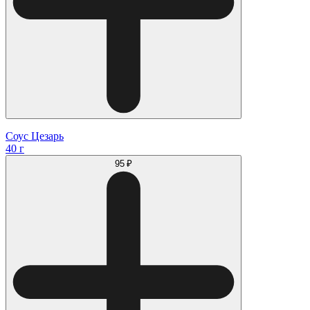
Соус Цезарь
40 г
95 ₽