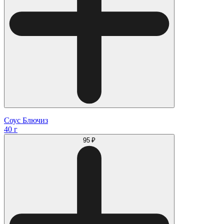
Соус Блючиз
40 г
95 ₽