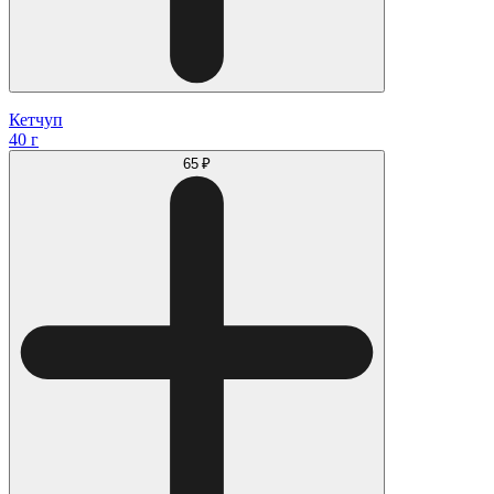
Кетчуп
40 г
65 ₽