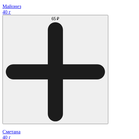
Майонез
40 г
65 ₽
Сметана
40 г