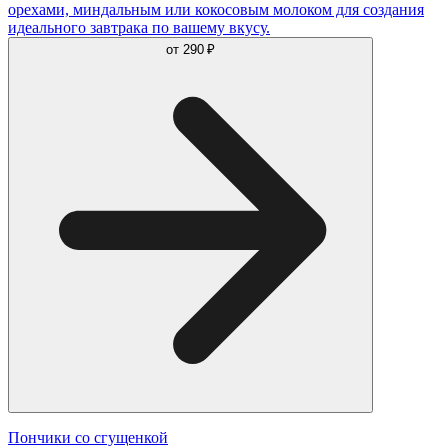
орехами, миндальным или кокосовым молоком для создания
идеального завтрака по вашему вкусу.
от
290 ₽
Пончики со сгущенкой