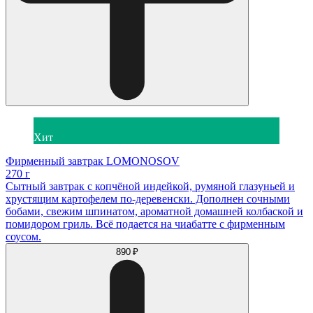
Хит
Фирменный завтрак LOMONOSOV
270 г
Сытный завтрак с копчёной индейкой, румяной глазуньей и
хрустящим картофелем по-деревенски. Дополнен сочными
бобами, свежим шпинатом, ароматной домашней колбаской и
помидором гриль. Всё подается на чиабатте с фирменным
соусом.
890 ₽