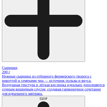
Сырники
200 г
Нежные сырники из отборного фермерского творога с
рикоттой и семенами чиа — источник пользы и вкуса.
Воздушная текстура и лёгкая кислинка идеально дополняются
сочным вишневым соусом, создавая гармоничное сочетание
для идеального завтрака.
510 ₽