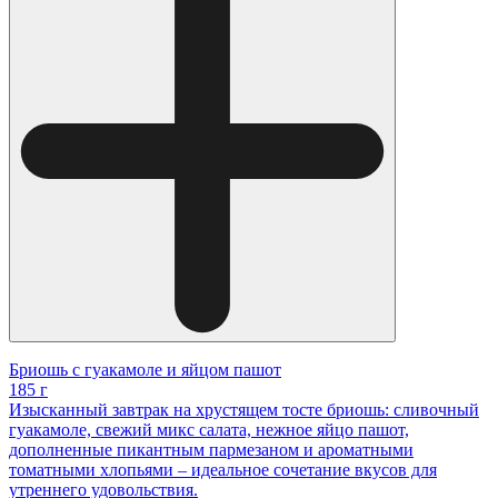
Бриошь с гуакамоле и яйцом пашот
185 г
Изысканный завтрак на хрустящем тосте бриошь: сливочный
гуакамоле, свежий микс салата, нежное яйцо пашот,
дополненные пикантным пармезаном и ароматными
томатными хлопьями – идеальное сочетание вкусов для
утреннего удовольствия.