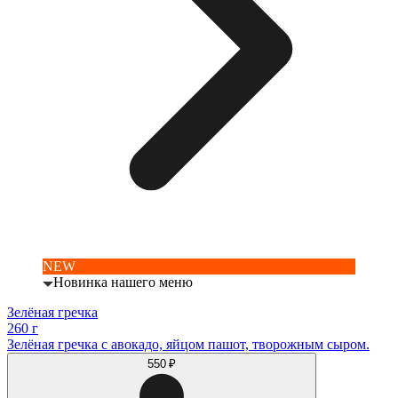
NEW
Новинка нашего меню
Зелёная гречка
260 г
Зелёная гречка с авокадо, яйцом пашот, творожным сыром.
550 ₽