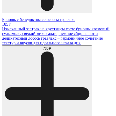
Бриошь с бенедиктом с лососем гравлакс
185 г
Изысканный завтрак на хрустящем тосте бриошь: кремовый
гуакамоле, свежий микс салата, нежное яйцо пашот и
деликатесный лосось гравлакс – гармоничное сочетание
текстур и вкусов для идеального начала дня.
730 ₽