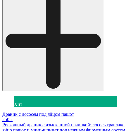
Хит
Драник с лососем под яйцом пашот
250 г
Роскошный драник с изысканной начинкой: лосось гравлакс,
яйцо пашот и мини-шпинат под нежным фирменным соусом