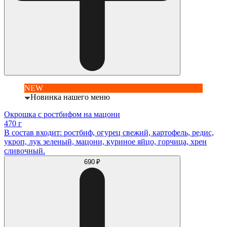
NEW
Новинка нашего меню
Окрошка с ростбифом на мацони
470 г
В состав входит: ростбиф, огурец свежий, картофель, редис,
укроп, лук зеленый, мацони, куриное яйцо, горчица, хрен
сливочный.
690 ₽