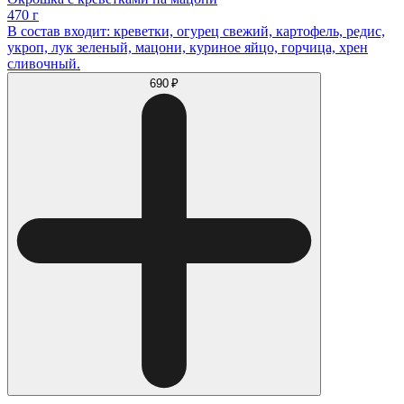
470 г
В состав входит: креветки, огурец свежий, картофель, редис,
укроп, лук зеленый, мацони, куриное яйцо, горчица, хрен
сливочный.
690 ₽