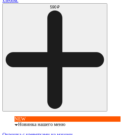
хлебом.
590 ₽
NEW
Новинка нашего меню
Окрошка с креветками на мацони