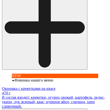
NEW
Новинка нашего меню
Окрошка с креветками на квасе
470 г
В состав входит: креветки, огурец свежий, картофель, редис,
укроп, лук зеленый, квас, куриное яйцо, горчица, хрен
сливочный.