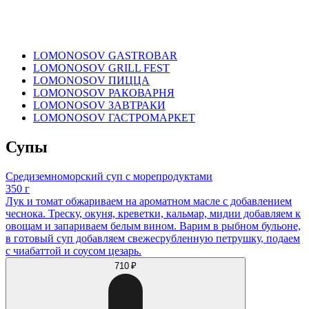
LOMONOSOV GASTROBAR
LOMONOSOV GRILL FEST
LOMONOSOV ПИЦЦА
LOMONOSOV РАКОВАРНЯ
LOMONOSOV ЗАВТРАКИ
LOMONOSOV ГАСТРОМАРКЕТ
Супы
Средиземноморский суп с морепродуктами
350 г
Лук и томат обжариваем на ароматном масле с добавлением
чеснока. Треску, окуня, креветки, кальмар, мидии добавляем к
овощам и запариваем белым вином. Варим в рыбном бульоне,
в готовый суп добавляем свежесрубленную петрушку, подаем
с чиабаттой и соусом цезарь.
710 ₽