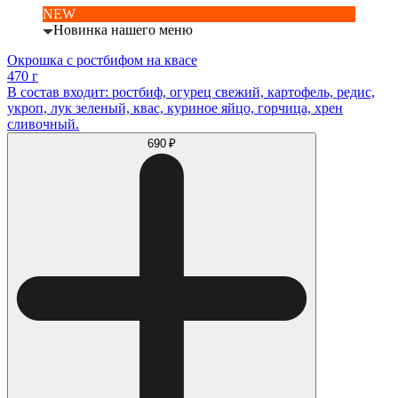
NEW
Новинка нашего меню
Окрошка с ростбифом на квасе
470 г
В состав входит: ростбиф, огурец свежий, картофель, редис,
укроп, лук зеленый, квас, куриное яйцо, горчица, хрен
сливочный.
690 ₽