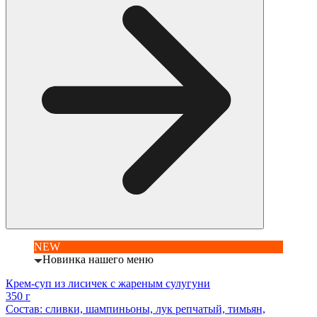
NEW
Новинка нашего меню
Крем-суп из лисичек с жареным сулугуни
350 г
Состав: сливки, шампиньоны, лук репчатый, тимьян,