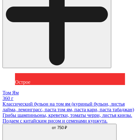
Острое
Том Ям
360 г
Классический бульон на том ям (куриный бульон, листья
лайма, лемонграсс, паста том ям, паста кари, паста табаджан)
Грибы шампиньоны, креветки, томаты черри, листья кинзы.
Подаем с китайским рисом и семенами кунжута.
от
750 ₽