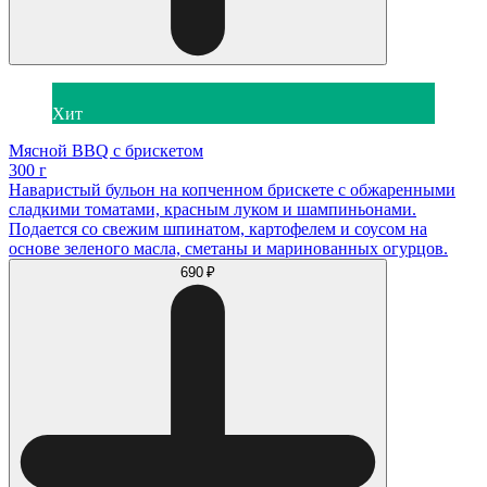
Хит
Мясной BBQ с брискетом
300 г
Наваристый бульон на копченном брискете с обжаренными
сладкими томатами, красным луком и шампиньонами.
Подается со свежим шпинатом, картофелем и соусом на
основе зеленого масла, сметаны и маринованных огурцов.
690 ₽