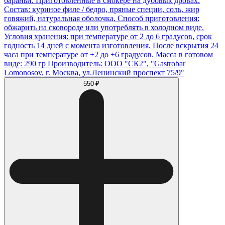
бараньи. Приготовленные в смокере на дубовых дровах.
Состав: куриное филе / бедро, пряные специи, соль, жир
говяжий, натуральная оболочка. Способ приготовления:
обжарить на сковороде или употреблять в холодном виде.
Условия хранения: при температуре от 2 до 6 градусов, срок
годность 14 дней с момента изготовления. После вскрытия 24
часа при температуре от +2 до +6 градусов. Масса в готовом
виде: 290 гр Производитель: ООО "СК2", "Gastrobar
Lomonosov, г. Москва, ул.Ленинский проспект 75/9"
550 ₽