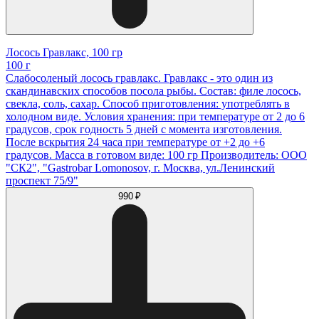
Лосось Гравлакс, 100 гр
100 г
Слабосоленый лосось гравлакс. Гравлакс - это один из
скандинавских способов посола рыбы. Состав: филе лосось,
свекла, соль, сахар. Способ приготовления: употреблять в
холодном виде. Условия хранения: при температуре от 2 до 6
градусов, срок годность 5 дней с момента изготовления.
После вскрытия 24 часа при температуре от +2 до +6
градусов. Масса в готовом виде: 100 гр Производитель: ООО
"СК2", "Gastrobar Lomonosov, г. Москва, ул.Ленинский
проспект 75/9"
990 ₽