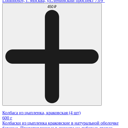
Lomonosov, г. Москва, ул.Ленинский проспект 75/9"
450 ₽
Колбаса из цыпленка, краковская (4 шт)
600 г
Колбаски из цыпленка краковские в натуральной оболочке