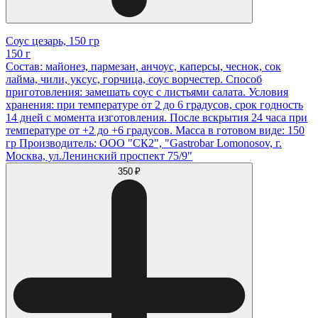
Соус цезарь, 150 гр
150 г
Состав: майонез, пармезан, анчоус, каперсы, чеснок, сок
лайма, чили, уксус, горчица, соус ворчестер. Способ
приготовления: замешать соус с листьями салата. Условия
хранения: при температуре от 2 до 6 градусов, срок годность
14 дней с момента изготовления. После вскрытия 24 часа при
температуре от +2 до +6 градусов. Масса в готовом виде: 150
гр Производитель: ООО "СК2", "Gastrobar Lomonosov, г.
Москва, ул.Ленинский проспект 75/9"
350 ₽