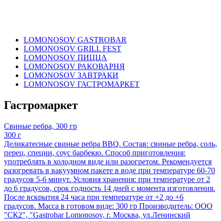
LOMONOSOV GASTROBAR
LOMONOSOV GRILL FEST
LOMONOSOV ПИЦЦА
LOMONOSOV РАКОВАРНЯ
LOMONOSOV ЗАВТРАКИ
LOMONOSOV ГАСТРОМАРКЕТ
Гастромаркет
Свиные ребра, 300 гр
300 г
Деликатесные свиные ребра BBQ. Состав: свиные ребра, соль,
перец, специи, соус барбекю. Способ приготовления:
употреблять в холодном виде или разогретом. Рекомендуется
разогревать в вакуумном пакете в воде при температуре 60-70
градусов 5-6 минут. Условия хранения: при температуре от 2
до 6 градусов, срок годность 14 дней с момента изготовления.
После вскрытия 24 часа при температуре от +2 до +6
градусов. Масса в готовом виде: 300 гр Производитель: ООО
"СК2", "Gastrobar Lomonosov, г. Москва, ул.Ленинский