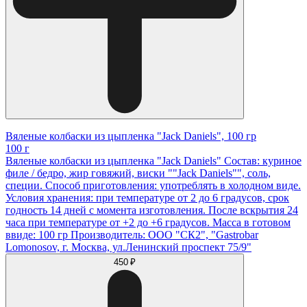
Вяленые колбаски из цыпленка "Jack Daniels", 100 гр
100 г
Вяленые колбаски из цыпленка "Jack Daniels" Состав: куриное
филе / бедро, жир говяжий, виски ""Jack Daniels"", соль,
специи. Способ приготовления: употреблять в холодном виде.
Условия хранения: при температуре от 2 до 6 градусов, срок
годность 14 дней с момента изготовления. После вскрытия 24
часа при температуре от +2 до +6 градусов. Масса в готовом
ввиде: 100 гр Производитель: ООО "СК2", "Gastrobar
Lomonosov, г. Москва, ул.Ленинский проспект 75/9"
450 ₽