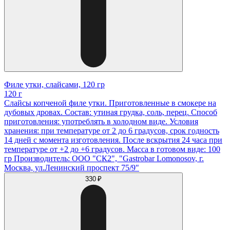
Филе утки, слайсами, 120 гр
120 г
Слайсы копченой филе утки. Приготовленные в смокере на
дубовых дровах. Состав: утиная грудка, соль, перец. Способ
приготовления: употреблять в холодном виде. Условия
хранения: при температуре от 2 до 6 градусов, срок годность
14 дней с момента изготовления. После вскрытия 24 часа при
температуре от +2 до +6 градусов. Масса в готовом виде: 100
гр Производитель: ООО "СК2", "Gastrobar Lomonosov, г.
Москва, ул.Ленинский проспект 75/9"
330 ₽