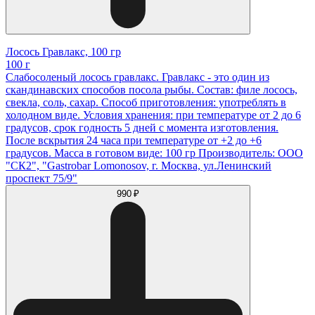
Лосось Гравлакс, 100 гр
100 г
Слабосоленый лосось гравлакс. Гравлакс - это один из
скандинавских способов посола рыбы. Состав: филе лосось,
свекла, соль, сахар. Способ приготовления: употреблять в
холодном виде. Условия хранения: при температуре от 2 до 6
градусов, срок годность 5 дней с момента изготовления.
После вскрытия 24 часа при температуре от +2 до +6
градусов. Масса в готовом виде: 100 гр Производитель: ООО
"СК2", "Gastrobar Lomonosov, г. Москва, ул.Ленинский
проспект 75/9"
990 ₽