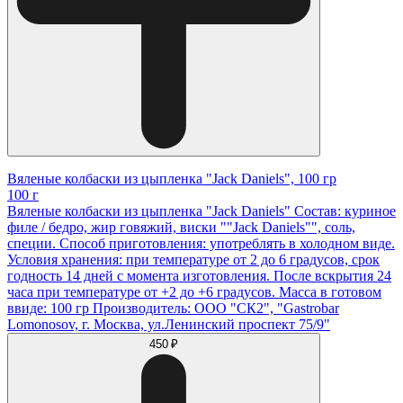
Вяленые колбаски из цыпленка "Jack Daniels", 100 гр
100 г
Вяленые колбаски из цыпленка "Jack Daniels" Состав: куриное
филе / бедро, жир говяжий, виски ""Jack Daniels"", соль,
специи. Способ приготовления: употреблять в холодном виде.
Условия хранения: при температуре от 2 до 6 градусов, срок
годность 14 дней с момента изготовления. После вскрытия 24
часа при температуре от +2 до +6 градусов. Масса в готовом
ввиде: 100 гр Производитель: ООО "СК2", "Gastrobar
Lomonosov, г. Москва, ул.Ленинский проспект 75/9"
450 ₽