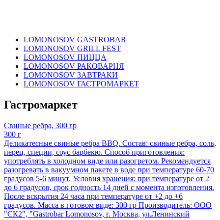
LOMONOSOV GASTROBAR
LOMONOSOV GRILL FEST
LOMONOSOV ПИЦЦА
LOMONOSOV РАКОВАРНЯ
LOMONOSOV ЗАВТРАКИ
LOMONOSOV ГАСТРОМАРКЕТ
Гастромаркет
Свиные ребра, 300 гр
300 г
Деликатесные свиные ребра BBQ. Состав: свиные ребра, соль,
перец, специи, соус барбекю. Способ приготовления:
употреблять в холодном виде или разогретом. Рекомендуется
разогревать в вакуумном пакете в воде при температуре 60-70
градусов 5-6 минут. Условия хранения: при температуре от 2
до 6 градусов, срок годность 14 дней с момента изготовления.
После вскрытия 24 часа при температуре от +2 до +6
градусов. Масса в готовом виде: 300 гр Производитель: ООО
"СК2", "Gastrobar Lomonosov, г. Москва, ул.Ленинский