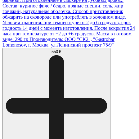
бараньи. Приготовленные в смокере на дубовых дровах.
Состав: куриное филе / бедро, пряные специи, соль, жир
говяжий, натуральная оболочка. Способ приготовления:
обжарить на сковороде или употреблять в холодном виде.
Условия хранения: при температуре от 2 до 6 градусов, срок
годность 14 дней с момента изготовления. После вскрытия 24
часа при температуре от +2 до +6 градусов. Масса в готовом
виде: 290 гр Производитель: ООО "СК2", "Gastrobar
Lomonosov, г. Москва, ул.Ленинский проспект 75/9"
550 ₽