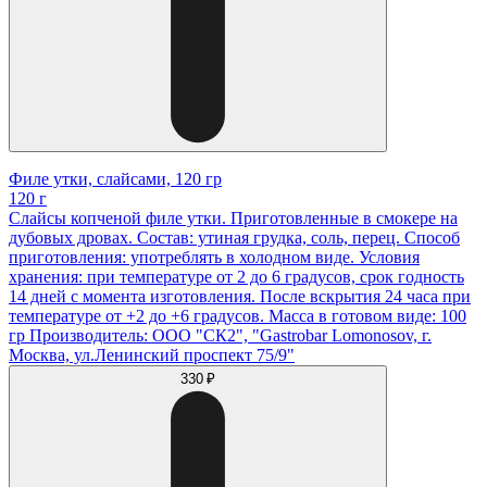
Филе утки, слайсами, 120 гр
120 г
Слайсы копченой филе утки. Приготовленные в смокере на
дубовых дровах. Состав: утиная грудка, соль, перец. Способ
приготовления: употреблять в холодном виде. Условия
хранения: при температуре от 2 до 6 градусов, срок годность
14 дней с момента изготовления. После вскрытия 24 часа при
температуре от +2 до +6 градусов. Масса в готовом виде: 100
гр Производитель: ООО "СК2", "Gastrobar Lomonosov, г.
Москва, ул.Ленинский проспект 75/9"
330 ₽