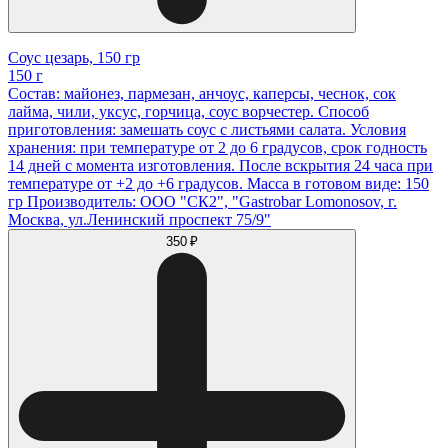
Соус цезарь, 150 гр
150 г
Состав: майонез, пармезан, анчоус, каперсы, чеснок, сок
лайма, чили, уксус, горчица, соус ворчестер. Способ
приготовления: замешать соус с листьями салата. Условия
хранения: при температуре от 2 до 6 градусов, срок годность
14 дней с момента изготовления. После вскрытия 24 часа при
температуре от +2 до +6 градусов. Масса в готовом виде: 150
гр Производитель: ООО "СК2", "Gastrobar Lomonosov, г.
Москва, ул.Ленинский проспект 75/9"
350 ₽