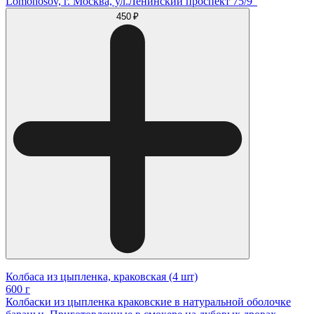
Lomonosov, г. Москва, ул.Ленинский проспект 75/9"
450 ₽
Колбаса из цыпленка, краковская (4 шт)
600 г
Колбаски из цыпленка краковские в натуральной оболочке