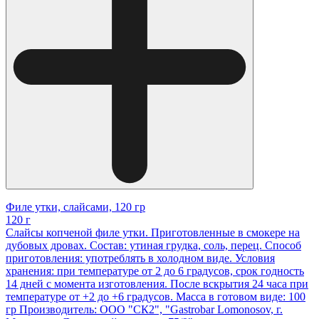
Филе утки, слайсами, 120 гр
120 г
Слайсы копченой филе утки. Приготовленные в смокере на
дубовых дровах. Состав: утиная грудка, соль, перец. Способ
приготовления: употреблять в холодном виде. Условия
хранения: при температуре от 2 до 6 градусов, срок годность
14 дней с момента изготовления. После вскрытия 24 часа при
температуре от +2 до +6 градусов. Масса в готовом виде: 100
гр Производитель: ООО "СК2", "Gastrobar Lomonosov, г.