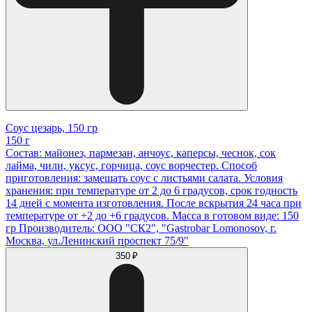
Соус цезарь, 150 гр
150 г
Состав: майонез, пармезан, анчоус, каперсы, чеснок, сок
лайма, чили, уксус, горчица, соус ворчестер. Способ
приготовления: замешать соус с листьями салата. Условия
хранения: при температуре от 2 до 6 градусов, срок годность
14 дней с момента изготовления. После вскрытия 24 часа при
температуре от +2 до +6 градусов. Масса в готовом виде: 150
гр Производитель: ООО "СК2", "Gastrobar Lomonosov, г.
Москва, ул.Ленинский проспект 75/9"
350 ₽