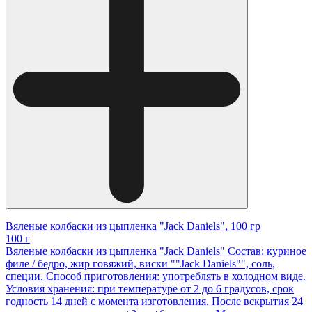
Вяленые колбаски из цыпленка "Jack Daniels", 100 гр
100 г
Вяленые колбаски из цыпленка "Jack Daniels" Состав: куриное
филе / бедро, жир говяжий, виски ""Jack Daniels"", соль,
специи. Способ приготовления: употреблять в холодном виде.
Условия хранения: при температуре от 2 до 6 градусов, срок
годность 14 дней с момента изготовления. После вскрытия 24