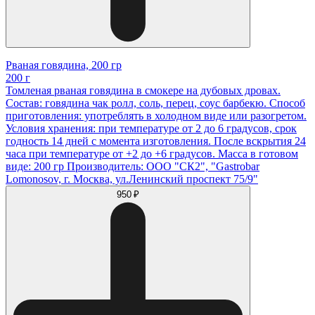
Рваная говядина, 200 гр
200 г
Томленая рваная говядина в смокере на дубовых дровах.
Состав: говядина чак ролл, соль, перец, соус барбекю. Способ
приготовления: употреблять в холодном виде или разогретом.
Условия хранения: при температуре от 2 до 6 градусов, срок
годность 14 дней с момента изготовления. После вскрытия 24
часа при температуре от +2 до +6 градусов. Масса в готовом
виде: 200 гр Производитель: ООО "СК2", "Gastrobar
Lomonosov, г. Москва, ул.Ленинский проспект 75/9"
950 ₽