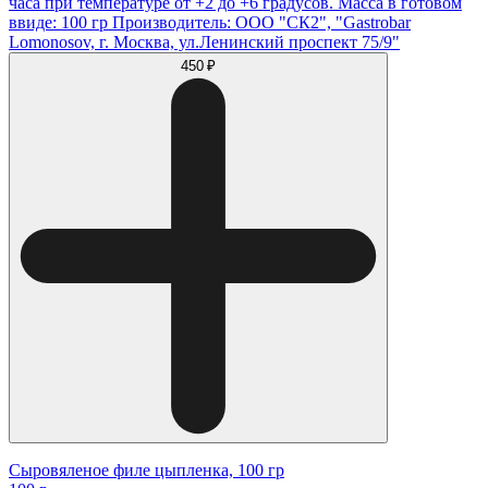
часа при температуре от +2 до +6 градусов. Масса в готовом
ввиде: 100 гр Производитель: ООО "СК2", "Gastrobar
Lomonosov, г. Москва, ул.Ленинский проспект 75/9"
450 ₽
Сыровяленое филе цыпленка, 100 гр