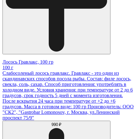
Лосось Гравлакс, 100 гр
100 г
Слабосоленый лосось гравлакс. Гравлакс - это один из
скандинавских способов посола рыбы. Состав: филе лосось,
свекла, соль, сахар. Способ приготовления: употреблять в
холодном виде. Условия хранения: при температуре от 2 до 6
градусов, срок годность 5 дней с момента изготовления.
После вскрытия 24 часа при температуре от +2 до +6
градусов. Масса в готовом виде: 100 гр Производитель: ООО
"СК2", "Gastrobar Lomonosov, г. Москва, ул.Ленинский
проспект 75/9"
990 ₽