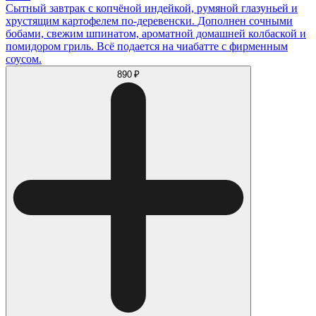
Сытный завтрак с копчёной индейкой, румяной глазуньей и
хрустящим картофелем по-деревенски. Дополнен сочными
бобами, свежим шпинатом, ароматной домашней колбаской и
помидором гриль. Всё подается на чиабатте с фирменным
соусом.
890 ₽