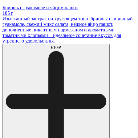
Бриошь с гуакамоле и яйцом пашот
185 г
Изысканный завтрак на хрустящем тосте бриошь: сливочный
гуакамоле, свежий микс салата, нежное яйцо пашот,
дополненные пикантным пармезаном и ароматными
томатными хлопьями – идеальное сочетание вкусов для
утреннего удовольствия.
610 ₽