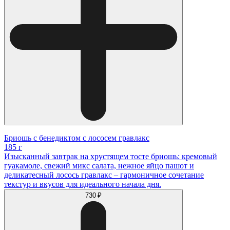
Бриошь с бенедиктом с лососем гравлакс
185 г
Изысканный завтрак на хрустящем тосте бриошь: кремовый
гуакамоле, свежий микс салата, нежное яйцо пашот и
деликатесный лосось гравлакс – гармоничное сочетание
текстур и вкусов для идеального начала дня.
730 ₽