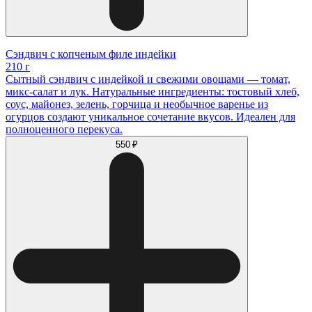
Сэндвич с копченым филе индейки
210 г
Сытный сэндвич с индейкой и свежими овощами — томат,
микс-салат и лук. Натуральные ингредиенты: тостовый хлеб,
соус, майонез, зелень, горчица и необычное варенье из
огурцов создают уникальное сочетание вкусов. Идеален для
полноценного перекуса.
550 ₽