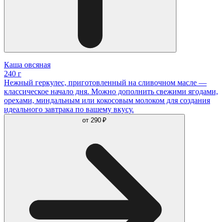
Каша овсяная
240 г
Нежный геркулес, приготовленный на сливочном масле —
классическое начало дня. Можно дополнить свежими ягодами,
орехами, миндальным или кокосовым молоком для создания
идеального завтрака по вашему вкусу.
от
290 ₽