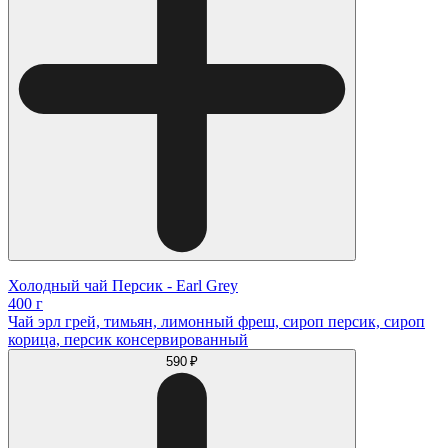
Холодный чай Персик - Earl Grey
400 г
Чай эрл грей, тимьян, лимонный фреш, сироп персик, сироп
корица, персик консервированный
590 ₽