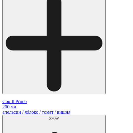
Сок Il Primo
200 мл
апельсин / яблоко / томат / вишня
220 ₽