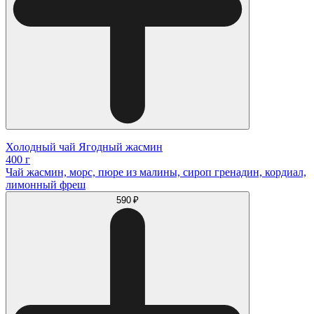
Холодный чай Ягодный жасмин
400 г
Чай жасмин, морс, пюре из малины, сироп гренадин, кордиал,
лимонный фреш
590 ₽