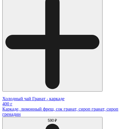
Холодный чай Гранат - каркаде
400 г
Каркаде, лимонный фреш, сок гранат, сироп гранат, сироп
гренадин
590 ₽