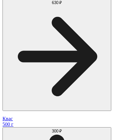
630 ₽
Квас
500 г
300 ₽