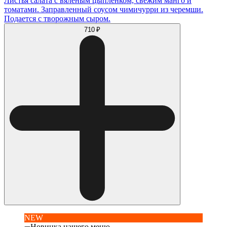
Листья салата с вяленым цыпленком, свежим манго и
томатами. Заправленный соусом чимичурри из черемши.
Подается с творожным сыром.
710 ₽
NEW
Новинка нашего меню