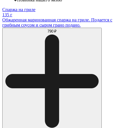
Спаржа на гриле
135 г
Обжаренная маринованная спаржа на гриле. Подается с
грибным соусом и сыром грано подано.
790 ₽