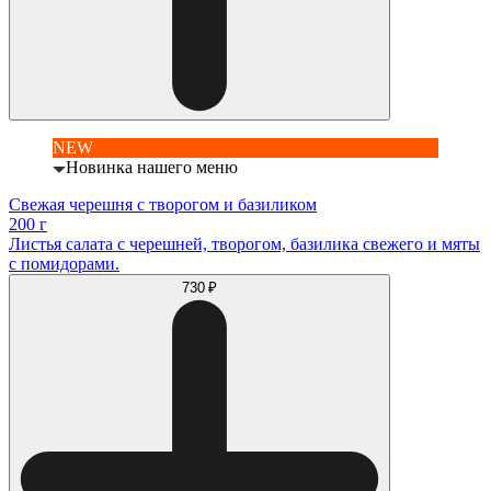
NEW
Новинка нашего меню
Свежая черешня с творогом и базиликом
200 г
Листья салата с черешней, творогом, базилика свежего и мяты
с помидорами.
730 ₽