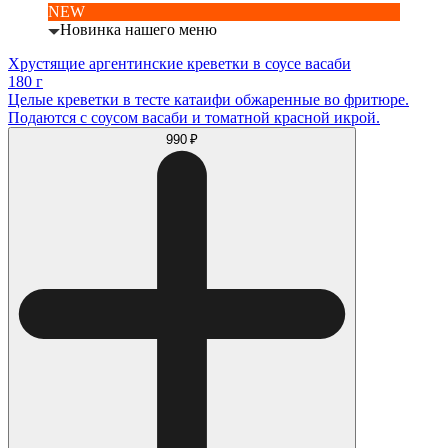
NEW
Новинка нашего меню
Хрустящие аргентинские креветки в соусе васаби
180 г
Целые креветки в тесте катаифи обжаренные во фритюре.
Подаются с соусом васаби и томатной красной икрой.
990 ₽