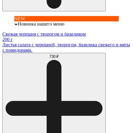
NEW
Новинка нашего меню
Свежая черешня с творогом и базиликом
200 г
Листья салата с черешней, творогом, базилика свежего и мяты
с помидорами.
730 ₽