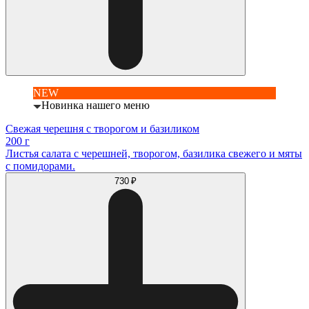
NEW
Новинка нашего меню
Свежая черешня с творогом и базиликом
200 г
Листья салата с черешней, творогом, базилика свежего и мяты
с помидорами.
730 ₽