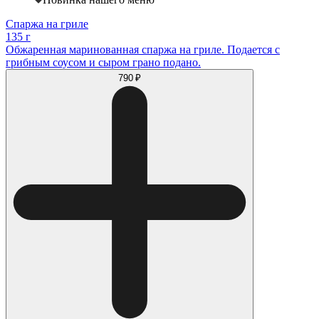
Спаржа на гриле
135 г
Обжаренная маринованная спаржа на гриле. Подается с
грибным соусом и сыром грано подано.
790 ₽