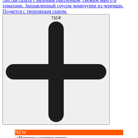
Листья салата с вяленым цыпленком, свежим манго и
томатами. Заправленный соусом чимичурри из черемши.
Подается с творожным сыром.
710 ₽
NEW
Новинка нашего меню