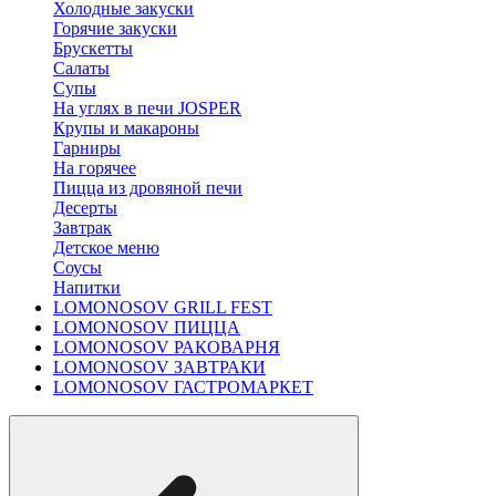
Холодные закуски
Горячие закуски
Брускетты
Салаты
Супы
На углях в печи JOSPER
Крупы и макароны
Гарниры
На горячее
Пицца из дровяной печи
Десерты
Завтрак
Детское меню
Соусы
Напитки
LOMONOSOV GRILL FEST
LOMONOSOV ПИЦЦА
LOMONOSOV РАКОВАРНЯ
LOMONOSOV ЗАВТРАКИ
LOMONOSOV ГАСТРОМАРКЕТ