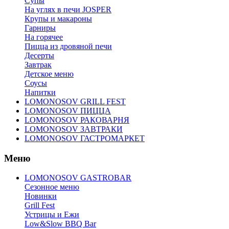
Супы
На углях в печи JOSPER
Крупы и макароны
Гарниры
На горячее
Пицца из дровяной печи
Десерты
Завтрак
Детское меню
Соусы
Напитки
LOMONOSOV GRILL FEST
LOMONOSOV ПИЦЦА
LOMONOSOV РАКОВАРНЯ
LOMONOSOV ЗАВТРАКИ
LOMONOSOV ГАСТРОМАРКЕТ
Меню
LOMONOSOV GASTROBAR
Сезонное меню
Новинки
Grill Fest
Устрицы и Ежи
Low&Slow BBQ Bar