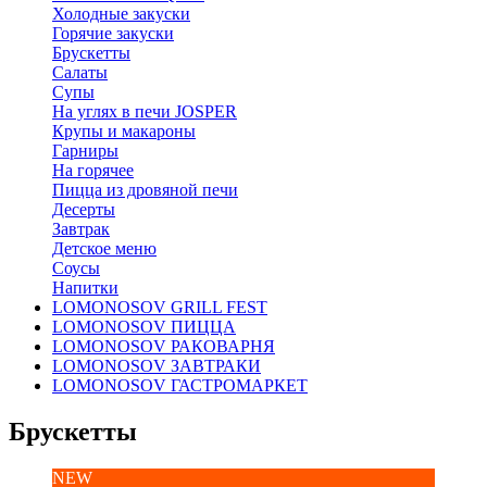
Холодные закуски
Горячие закуски
Брускетты
Салаты
Супы
На углях в печи JOSPER
Крупы и макароны
Гарниры
На горячее
Пицца из дровяной печи
Десерты
Завтрак
Детское меню
Соусы
Напитки
LOMONOSOV GRILL FEST
LOMONOSOV ПИЦЦА
LOMONOSOV РАКОВАРНЯ
LOMONOSOV ЗАВТРАКИ
LOMONOSOV ГАСТРОМАРКЕТ
Брускетты
NEW