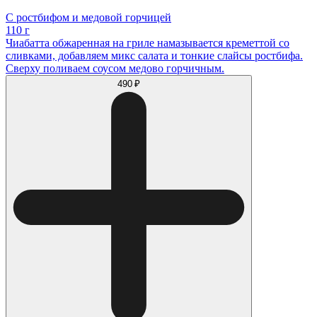
С ростбифом и медовой горчицей
110 г
Чиабатта обжаренная на гриле намазывается креметтой со
сливками, добавляем микс салата и тонкие слайсы ростбифа.
Сверху поливаем соусом медово горчичным.
490 ₽