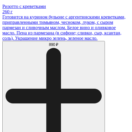
Ризотто с креветками
260 г
Готовится на курином бульоне с аргентинскими креветками,
приправленными тимьяном, чесноком, луком, с сыром
пармезан и сливочным маслом. Белое вино и оливковое
масло. Пена из пармезана (в сифоне; сливки, сыр, ксантан,
соль). Украшение микро зелень, зеленое масло.
890 ₽