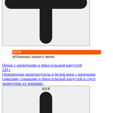
NEW
Новинка нашего меню
Пенне с креветками и брюссельской капустой
320 г
Обжаренные морепродукты в белом вине с вялеными
томатами, оливками и брюссельской капустой в соусе
чимичурри из черемши.
910 ₽