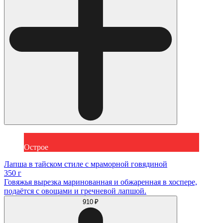
Острое
Лапша в тайском стиле с мраморной говядиной
350 г
Говяжья вырезка маринованная и обжаренная в хоспере,
подаётся с овощами и гречневой лапшой.
910 ₽