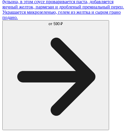
бульона, в этом соусе проваривается паста, добавляется
яичный желток, пармезан и дробленый премиальный перец.
Украшается микрозеленью, гелем из желтка и сыром грано
подано.
от
590 ₽