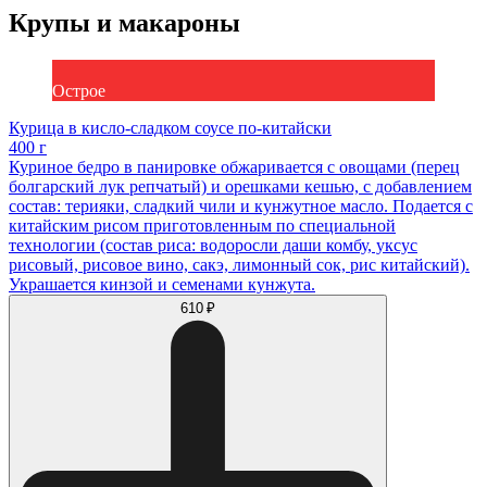
Крупы и макароны
Острое
Курица в кисло-сладком соусе по-китайски
400 г
Куриное бедро в панировке обжаривается с овощами (перец
болгарский лук репчатый) и орешками кешью, с добавлением
состав: терияки, сладкий чили и кунжутное масло. Подается с
китайским рисом приготовленным по специальной
технологии (состав риса: водоросли даши комбу, уксус
рисовый, рисовое вино, сакэ, лимонный сок, рис китайский).
Украшается кинзой и семенами кунжута.
610 ₽