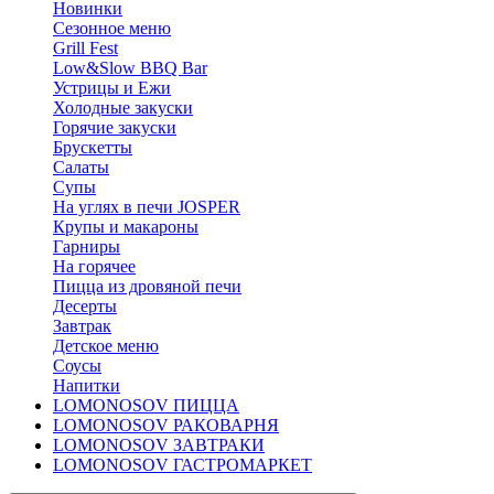
Новинки
Сезонное меню
Grill Fest
Low&Slow BBQ Bar
Устрицы и Ежи
Холодные закуски
Горячие закуски
Брускетты
Салаты
Супы
На углях в печи JOSPER
Крупы и макароны
Гарниры
На горячее
Пицца из дровяной печи
Десерты
Завтрак
Детское меню
Соусы
Напитки
LOMONOSOV ПИЦЦА
LOMONOSOV РАКОВАРНЯ
LOMONOSOV ЗАВТРАКИ
LOMONOSOV ГАСТРОМАРКЕТ