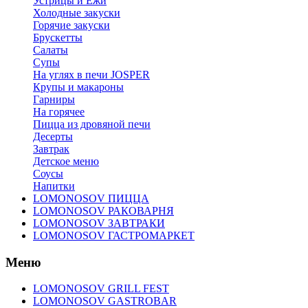
Устрицы и Ежи
Холодные закуски
Горячие закуски
Брускетты
Салаты
Супы
На углях в печи JOSPER
Крупы и макароны
Гарниры
На горячее
Пицца из дровяной печи
Десерты
Завтрак
Детское меню
Соусы
Напитки
LOMONOSOV ПИЦЦА
LOMONOSOV РАКОВАРНЯ
LOMONOSOV ЗАВТРАКИ
LOMONOSOV ГАСТРОМАРКЕТ
Меню
LOMONOSOV GRILL FEST
LOMONOSOV GASTROBAR