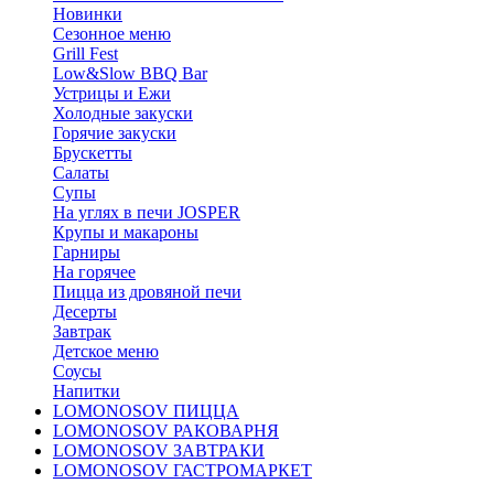
Новинки
Сезонное меню
Grill Fest
Low&Slow BBQ Bar
Устрицы и Ежи
Холодные закуски
Горячие закуски
Брускетты
Салаты
Супы
На углях в печи JOSPER
Крупы и макароны
Гарниры
На горячее
Пицца из дровяной печи
Десерты
Завтрак
Детское меню
Соусы
Напитки
LOMONOSOV ПИЦЦА
LOMONOSOV РАКОВАРНЯ
LOMONOSOV ЗАВТРАКИ
LOMONOSOV ГАСТРОМАРКЕТ