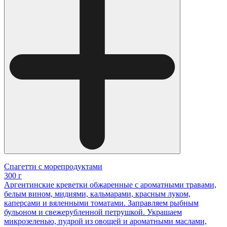
Спагетти с морепродуктами
300 г
Аргентинские креветки обжаренные с ароматными травами,
белым вином, мидиями, кальмарами, красным луком,
каперсами и вяленными томатами. Заправляем рыбным
бульоном и свежерубленной петрушкой. Украшаем
микрозеленью, пудрой из овощей и ароматными маслами,