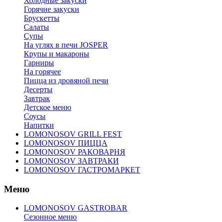
Холодные закуски
Горячие закуски
Брускетты
Салаты
Супы
На углях в печи JOSPER
Крупы и макароны
Гарниры
На горячее
Пицца из дровяной печи
Десерты
Завтрак
Детское меню
Соусы
Напитки
LOMONOSOV GRILL FEST
LOMONOSOV ПИЦЦА
LOMONOSOV РАКОВАРНЯ
LOMONOSOV ЗАВТРАКИ
LOMONOSOV ГАСТРОМАРКЕТ
Меню
LOMONOSOV GASTROBAR
Сезонное меню