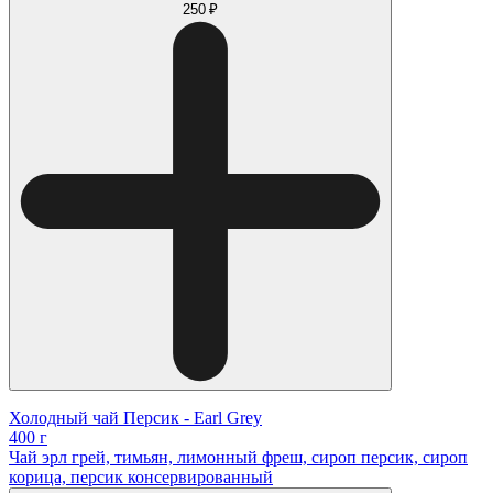
250 ₽
Холодный чай Персик - Earl Grey
400 г
Чай эрл грей, тимьян, лимонный фреш, сироп персик, сироп
корица, персик консервированный