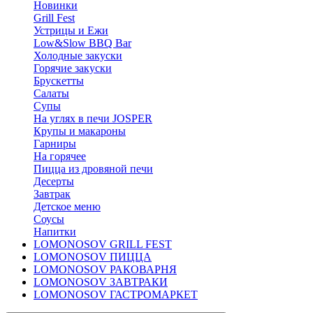
Новинки
Grill Fest
Устрицы и Ежи
Low&Slow BBQ Bar
Холодные закуски
Горячие закуски
Брускетты
Салаты
Супы
На углях в печи JOSPER
Крупы и макароны
Гарниры
На горячее
Пицца из дровяной печи
Десерты
Завтрак
Детское меню
Соусы
Напитки
LOMONOSOV GRILL FEST
LOMONOSOV ПИЦЦА
LOMONOSOV РАКОВАРНЯ
LOMONOSOV ЗАВТРАКИ
LOMONOSOV ГАСТРОМАРКЕТ