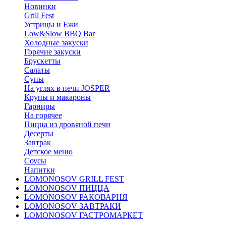
Новинки
Grill Fest
Устрицы и Ежи
Low&Slow BBQ Bar
Холодные закуски
Горячие закуски
Брускетты
Салаты
Супы
На углях в печи JOSPER
Крупы и макароны
Гарниры
На горячее
Пицца из дровяной печи
Десерты
Завтрак
Детское меню
Соусы
Напитки
LOMONOSOV GRILL FEST
LOMONOSOV ПИЦЦА
LOMONOSOV РАКОВАРНЯ
LOMONOSOV ЗАВТРАКИ
LOMONOSOV ГАСТРОМАРКЕТ