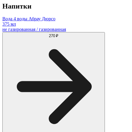
Напитки
Вода 4 воды Абрау Дюрсо
375 мл
не газированная / газированная
270 ₽