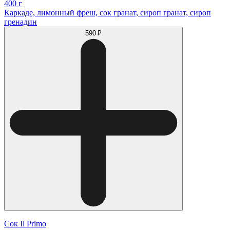
400 г
Каркаде, лимонный фреш, сок гранат, сироп гранат, сироп
гренадин
590 ₽
Сок Il Primo