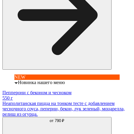
NEW
Новинка нашего меню
Пепперони с беконом и чесноком
550 г
Неаполитанская пицца на тонком тесте с добавлением
чесночного соуса, пеперни, бекон, лук зеленый, моцарелла,
релиш из огурца.
от
790 ₽