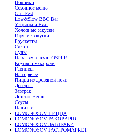
Новинки
Сезонное меню
Grill Fest
Low&Slow BBQ Bar
Устрицы и Ежи
Холодные закуски
Горячие закуски
Брускетты
Салаты
Супы
На углях в печи JOSPER
Крупы и макароны
Гарниры
На горячее
Пицца из дровяной печи
Десерты
Завтрак
Детское меню
Соусы
Напитки
LOMONOSOV ПИЦЦА
LOMONOSOV РАКОВАРНЯ
LOMONOSOV ЗАВТРАКИ
LOMONOSOV ГАСТРОМАРКЕТ