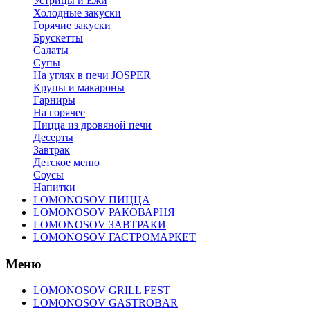
Устрицы и Ежи
Холодные закуски
Горячие закуски
Брускетты
Салаты
Супы
На углях в печи JOSPER
Крупы и макароны
Гарниры
На горячее
Пицца из дровяной печи
Десерты
Завтрак
Детское меню
Соусы
Напитки
LOMONOSOV ПИЦЦА
LOMONOSOV РАКОВАРНЯ
LOMONOSOV ЗАВТРАКИ
LOMONOSOV ГАСТРОМАРКЕТ
Меню
LOMONOSOV GRILL FEST
LOMONOSOV GASTROBAR