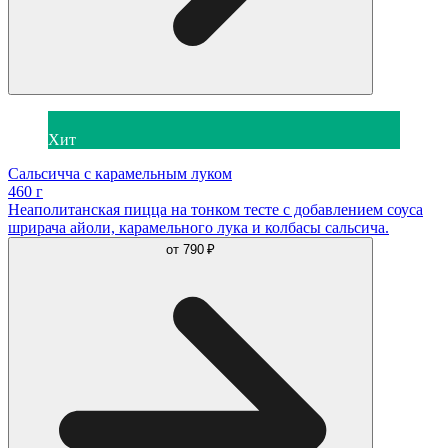
Хит
Сальсичча с карамельным луком
460 г
Неаполитанская пицца на тонком тесте с добавлением соуса
шрирача айоли, карамельного лука и колбасы сальсича.
от
790 ₽