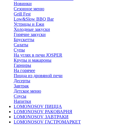
Новинки
Сезонное меню
Grill Fest
Low&Slow BBQ Bar
Устрицы и Ежи
Холодные закуски
Горячие закуски
Брускетты
Салаты
Супы
На углях в печи JOSPER
Крупы и макароны
Гарниры
На горячее
Пицца из дровяной печи
Десерты
Завтрак
Детское меню
Соусы
Напитки
LOMONOSOV ПИЦЦА
LOMONOSOV РАКОВАРНЯ
LOMONOSOV ЗАВТРАКИ
LOMONOSOV ГАСТРОМАРКЕТ