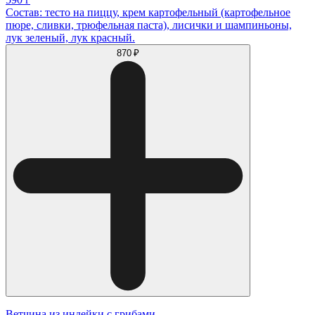
Состав: тесто на пиццу, крем картофельный (картофельное
пюре, сливки, трюфельная паста), лисички и шампиньоны,
лук зеленый, лук красный.
870 ₽
Ветчина из индейки с грибами