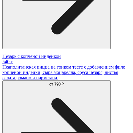
Цезарь с копчёной индейкой
540 г
Неаполитанская пицца на тонком тесте с добавлением филе
копченой индейки, сыра моцарелла, соуса цезаря, листья
салата романо и пармезана.
от
790 ₽