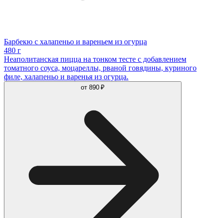
Барбекю с халапеньо и вареньем из огурца
480 г
Неаполитанская пицца на тонком тесте с добавлением
томатного соуса, моцареллы, рваной говядины, куриного
филе, халапеньо и варенья из огурца.
от
890 ₽