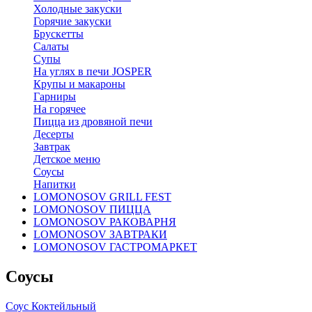
Холодные закуски
Горячие закуски
Брускетты
Салаты
Супы
На углях в печи JOSPER
Крупы и макароны
Гарниры
На горячее
Пицца из дровяной печи
Десерты
Завтрак
Детское меню
Соусы
Напитки
LOMONOSOV GRILL FEST
LOMONOSOV ПИЦЦА
LOMONOSOV РАКОВАРНЯ
LOMONOSOV ЗАВТРАКИ
LOMONOSOV ГАСТРОМАРКЕТ
Соусы
Соус Коктейльный