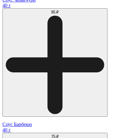
40 г
95 ₽
Соус Барбекю
40 г
75 ₽