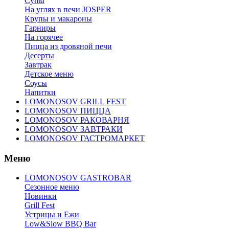
Супы
На углях в печи JOSPER
Крупы и макароны
Гарниры
На горячее
Пицца из дровяной печи
Десерты
Завтрак
Детское меню
Соусы
Напитки
LOMONOSOV GRILL FEST
LOMONOSOV ПИЦЦА
LOMONOSOV РАКОВАРНЯ
LOMONOSOV ЗАВТРАКИ
LOMONOSOV ГАСТРОМАРКЕТ
Меню
LOMONOSOV GASTROBAR
Сезонное меню
Новинки
Grill Fest
Устрицы и Ежи
Low&Slow BBQ Bar