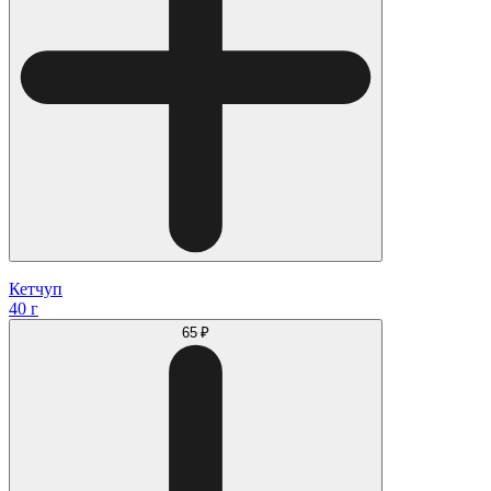
Кетчуп
40 г
65 ₽