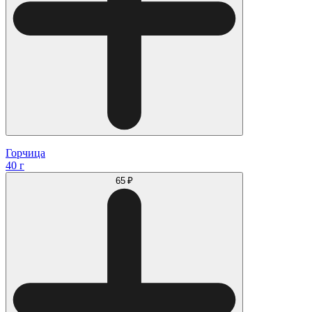
Горчица
40 г
65 ₽