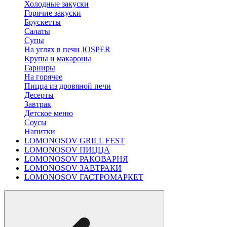
Холодные закуски
Горячие закуски
Брускетты
Салаты
Супы
На углях в печи JOSPER
Крупы и макароны
Гарниры
На горячее
Пицца из дровяной печи
Десерты
Завтрак
Детское меню
Соусы
Напитки
LOMONOSOV GRILL FEST
LOMONOSOV ПИЦЦА
LOMONOSOV РАКОВАРНЯ
LOMONOSOV ЗАВТРАКИ
LOMONOSOV ГАСТРОМАРКЕТ