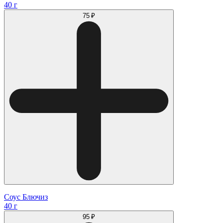
40 г
75 ₽
Соус Блючиз
40 г
95 ₽