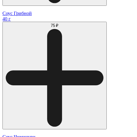
Соус Грибной
40 г
75 ₽
Соус Чимичури