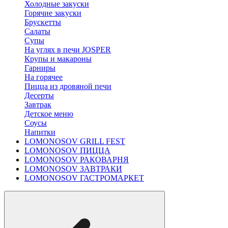
Холодные закуски
Горячие закуски
Брускетты
Салаты
Супы
На углях в печи JOSPER
Крупы и макароны
Гарниры
На горячее
Пицца из дровяной печи
Десерты
Завтрак
Детское меню
Соусы
Напитки
LOMONOSOV GRILL FEST
LOMONOSOV ПИЦЦА
LOMONOSOV РАКОВАРНЯ
LOMONOSOV ЗАВТРАКИ
LOMONOSOV ГАСТРОМАРКЕТ