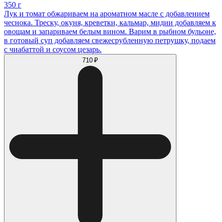
350 г
Лук и томат обжариваем на ароматном масле с добавлением
чеснока. Треску, окуня, креветки, кальмар, мидии добавляем к
овощам и запариваем белым вином. Варим в рыбном бульоне,
в готовый суп добавляем свежесрубленную петрушку, подаем
с чиабаттой и соусом цезарь.
710 ₽