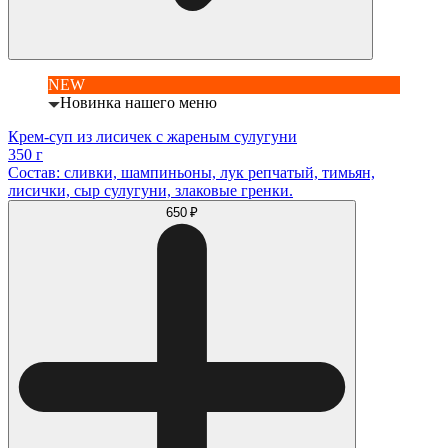
NEW
Новинка нашего меню
Крем-суп из лисичек с жареным сулугуни
350 г
Состав: сливки, шампиньоны, лук репчатый, тимьян,
лисички, сыр сулугуни, злаковые гренки.
650 ₽