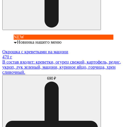
NEW
Новинка нашего меню
Окрошка с креветками на мацони
470 г
В состав входит: креветки, огурец свежий, картофель, редис,
укроп, лук зеленый, мацони, куриное яйцо, горчица, хрен
сливочный.
690 ₽