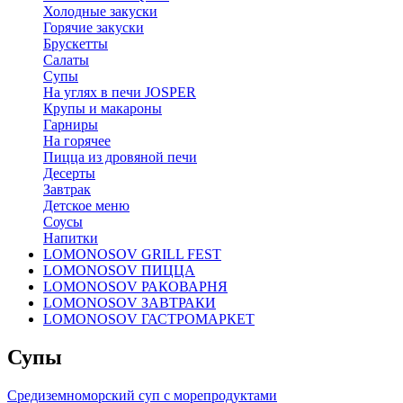
Холодные закуски
Горячие закуски
Брускетты
Салаты
Супы
На углях в печи JOSPER
Крупы и макароны
Гарниры
На горячее
Пицца из дровяной печи
Десерты
Завтрак
Детское меню
Соусы
Напитки
LOMONOSOV GRILL FEST
LOMONOSOV ПИЦЦА
LOMONOSOV РАКОВАРНЯ
LOMONOSOV ЗАВТРАКИ
LOMONOSOV ГАСТРОМАРКЕТ
Супы
Средиземноморский суп с морепродуктами