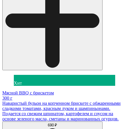
Хит
Мясной BBQ с брискетом
300 г
Наваристый бульон на копченном брискете с обжаренными
сладкими томатами, красным луком и шампиньонами.
Подается со свежим шпинатом, картофелем и соусом на
основе зеленого масла, сметаны и маринованных огурцов.
690 ₽