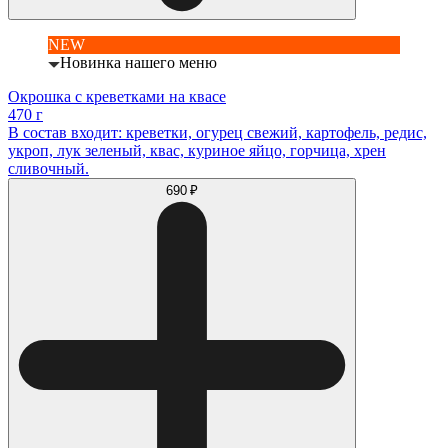
NEW
Новинка нашего меню
Окрошка с креветками на квасе
470 г
В состав входит: креветки, огурец свежий, картофель, редис,
укроп, лук зеленый, квас, куриное яйцо, горчица, хрен
сливочный.
690 ₽