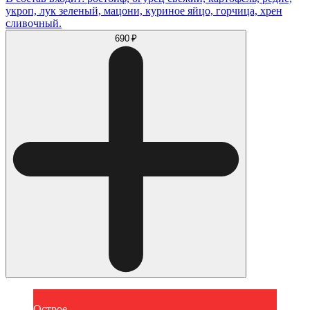
укроп, лук зеленый, мацони, куриное яйцо, горчица, хрен
сливочный.
690 ₽
Острое