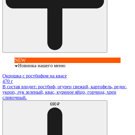
NEW
Новинка нашего меню
Окрошка с ростбифом на квасе
470 г
В состав входит: ростбиф, огурец свежий, картофель, редис,
укроп, лук зеленый, квас, куриное яйцо, горчица, хрен
сливочный.
690 ₽