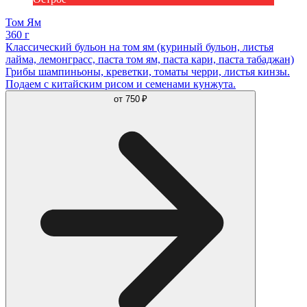
Том Ям
360 г
Классический бульон на том ям (куриный бульон, листья
лайма, лемонграсс, паста том ям, паста кари, паста табаджан)
Грибы шампиньоны, креветки, томаты черри, листья кинзы.
Подаем с китайским рисом и семенами кунжута.
от
750 ₽