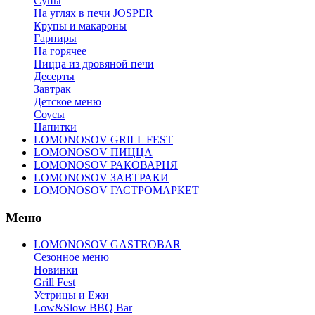
Супы
На углях в печи JOSPER
Крупы и макароны
Гарниры
На горячее
Пицца из дровяной печи
Десерты
Завтрак
Детское меню
Соусы
Напитки
LOMONOSOV GRILL FEST
LOMONOSOV ПИЦЦА
LOMONOSOV РАКОВАРНЯ
LOMONOSOV ЗАВТРАКИ
LOMONOSOV ГАСТРОМАРКЕТ
Меню
LOMONOSOV GASTROBAR
Сезонное меню
Новинки
Grill Fest
Устрицы и Ежи
Low&Slow BBQ Bar