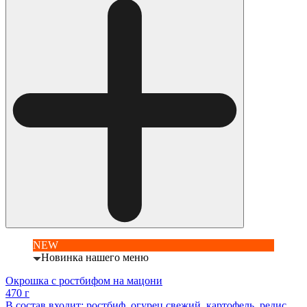
NEW
Новинка нашего меню
Окрошка с ростбифом на мацони
470 г
В состав входит: ростбиф, огурец свежий, картофель, редис,