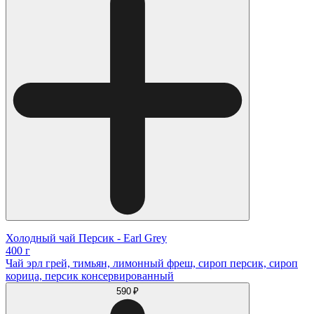
Холодный чай Персик - Earl Grey
400 г
Чай эрл грей, тимьян, лимонный фреш, сироп персик, сироп
корица, персик консервированный
590 ₽