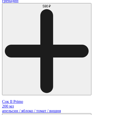
гренадин
590 ₽
Сок Il Primo
200 мл
апельсин / яблоко / томат / вишня