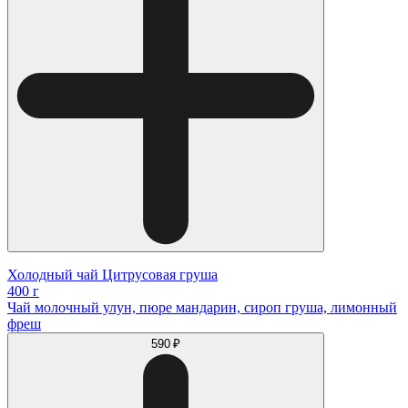
Холодный чай Цитрусовая груша
400 г
Чай молочный улун, пюре мандарин, сироп груша, лимонный
фреш
590 ₽