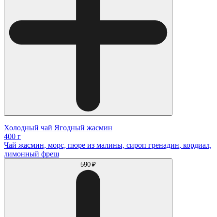
Холодный чай Ягодный жасмин
400 г
Чай жасмин, морс, пюре из малины, сироп гренадин, кордиал,
лимонный фреш
590 ₽