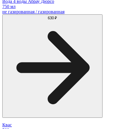
Вода 4 воды Абрау Дюрсо
750 мл
не газированная / газированная
630 ₽
Квас