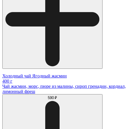
Холодный чай Ягодный жасмин
400 г
Чай жасмин, морс, пюре из малины, сироп гренадин, кордиал,
лимонный фреш
590 ₽