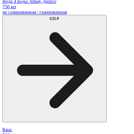
Вода 4 воды Абрау Дюрсо
750 мл
не газированная / газированная
630 ₽
Квас