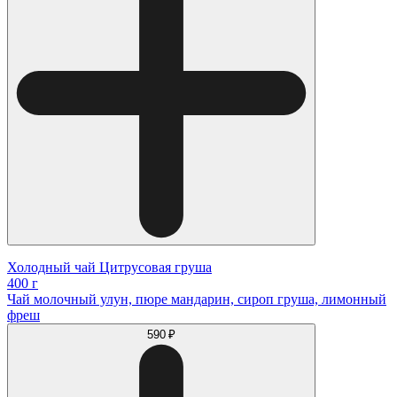
Холодный чай Цитрусовая груша
400 г
Чай молочный улун, пюре мандарин, сироп груша, лимонный
фреш
590 ₽