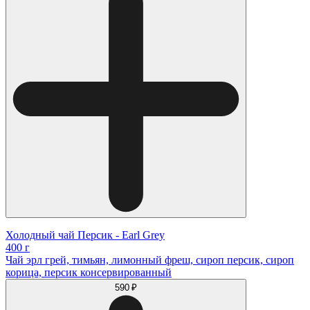
Холодный чай Персик - Earl Grey
400 г
Чай эрл грей, тимьян, лимонный фреш, сироп персик, сироп
корица, персик консервированный
590 ₽