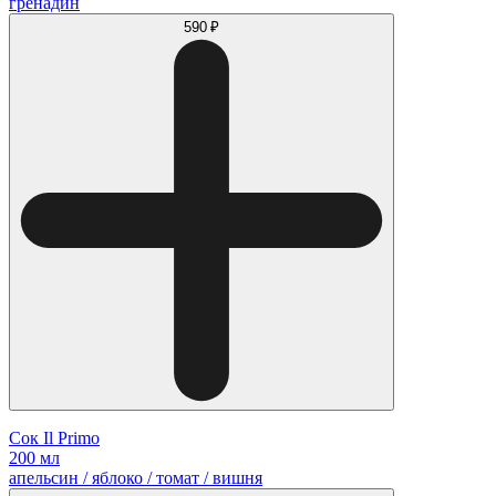
гренадин
590 ₽
Сок Il Primo
200 мл
апельсин / яблоко / томат / вишня