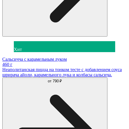
Хит
Сальсичча с карамельным луком
460 г
Неаполитанская пицца на тонком тесте с добавлением соуса
шрирача айоли, карамельного лука и колбасы сальсича.
от
790 ₽