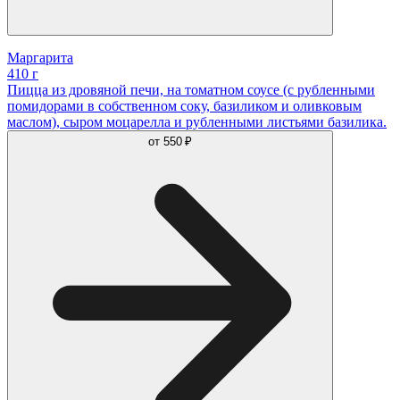
Маргарита
410 г
Пицца из дровяной печи, на томатном соусе (с рубленными
помидорами в собственном соку, базиликом и оливковым
маслом), сыром моцарелла и рубленными листьями базилика.
от
550 ₽