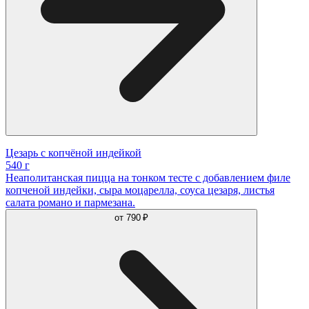
Цезарь с копчёной индейкой
540 г
Неаполитанская пицца на тонком тесте с добавлением филе
копченой индейки, сыра моцарелла, соуса цезаря, листья
салата романо и пармезана.
от
790 ₽