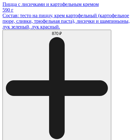
Пицца с лисичками и картофельным кремом
590 г
Состав: тесто на пиццу, крем картофельный (картофельное
пюре, сливки, трюфельная паста), лисички и шампиньоны,
лук зеленый, лук красный.
870 ₽