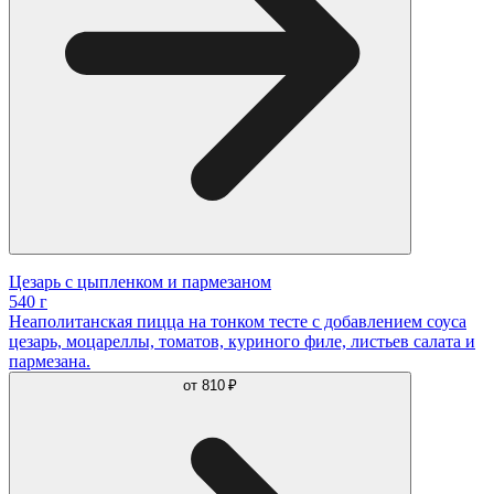
Цезарь с цыпленком и пармезаном
540 г
Неаполитанская пицца на тонком тесте с добавлением соуса
цезарь, моцареллы, томатов, куриного филе, листьев салата и
пармезана.
от
810 ₽