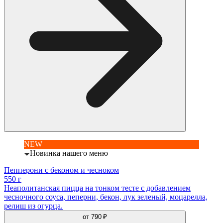
NEW
Новинка нашего меню
Пепперони с беконом и чесноком
550 г
Неаполитанская пицца на тонком тесте с добавлением
чесночного соуса, пеперни, бекон, лук зеленый, моцарелла,
релиш из огурца.
от
790 ₽