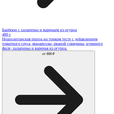
Барбекю с халапеньо и вареньем из огурца
480 г
Неаполитанская пицца на тонком тесте с добавлением
томатного соуса, моцареллы, рваной говядины, куриного
филе, халапеньо и варенья из огурца.
от
890 ₽