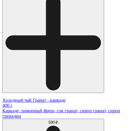
Холодный чай Гранат - каркаде
400 г
Каркаде, лимонный фреш, сок гранат, сироп гранат, сироп
гренадин
590 ₽