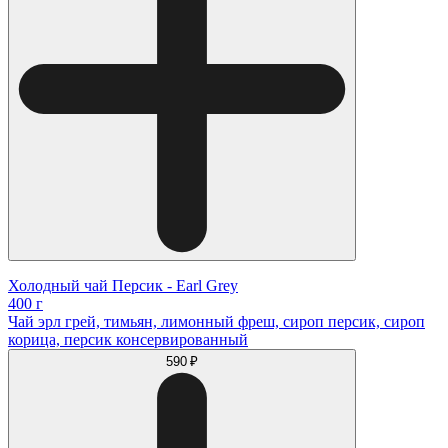
Холодный чай Персик - Earl Grey
400 г
Чай эрл грей, тимьян, лимонный фреш, сироп персик, сироп
корица, персик консервированный
590 ₽