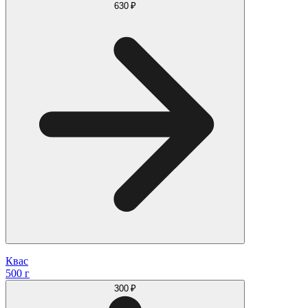
630 ₽
Квас
500 г
300 ₽