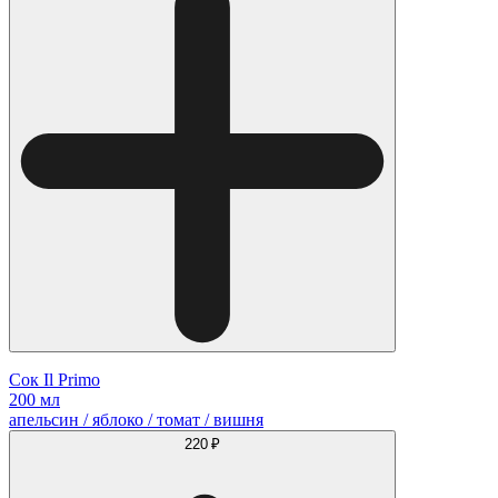
Сок Il Primo
200 мл
апельсин / яблоко / томат / вишня
220 ₽