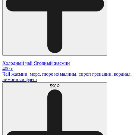
Холодный чай Ягодный жасмин
400 г
Чай жасмин, морс, пюре из малины, сироп гренадин, кордиал,
лимонный фреш
590 ₽