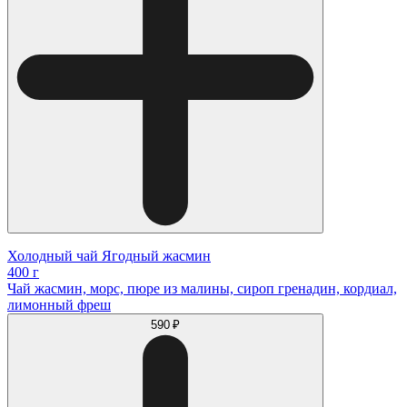
Холодный чай Ягодный жасмин
400 г
Чай жасмин, морс, пюре из малины, сироп гренадин, кордиал,
лимонный фреш
590 ₽