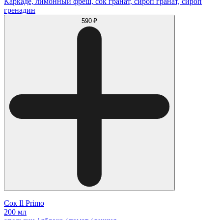
Каркаде, лимонный фреш, сок гранат, сироп гранат, сироп
гренадин
590 ₽
Сок Il Primo
200 мл