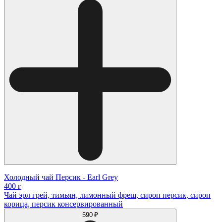
Холодный чай Персик - Earl Grey
400 г
Чай эрл грей, тимьян, лимонный фреш, сироп персик, сироп
корица, персик консервированный
590 ₽