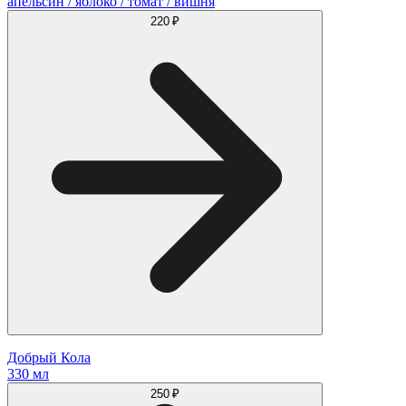
апельсин / яблоко / томат / вишня
220 ₽
Добрый Кола
330 мл
250 ₽