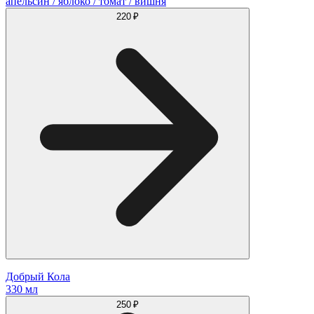
апельсин / яблоко / томат / вишня
220 ₽
Добрый Кола
330 мл
250 ₽