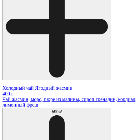
Холодный чай Ягодный жасмин
400 г
Чай жасмин, морс, пюре из малины, сироп гренадин, кордиал,
лимонный фреш
590 ₽