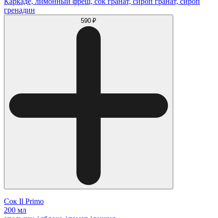
Каркаде, лимонный фреш, сок гранат, сироп гранат, сироп
гренадин
590 ₽
Сок Il Primo
200 мл