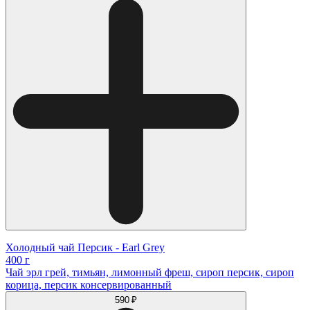
Холодный чай Персик - Earl Grey
400 г
Чай эрл грей, тимьян, лимонный фреш, сироп персик, сироп
корица, персик консервированный
590 ₽