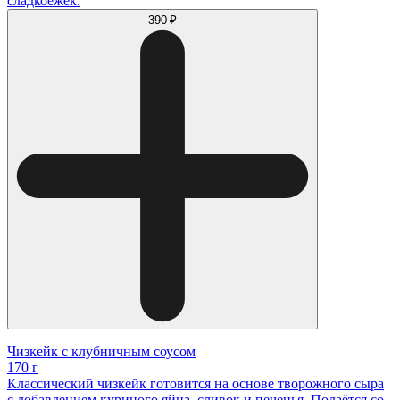
сладкоежек.
390 ₽
Чизкейк с клубничным соусом
170 г
Классический чизкейк готовится на основе творожного сыра
с добавлением куриного яйца, сливок и печенья. Подаётся со