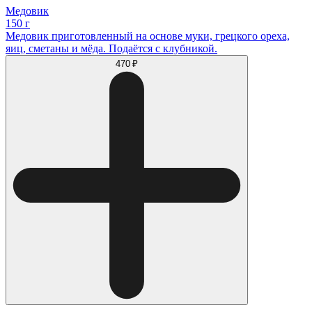
Медовик
150 г
Медовик приготовленный на основе муки, грецкого ореха,
яиц, сметаны и мёда. Подаётся с клубникой.
470 ₽