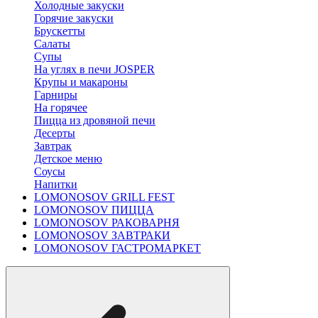
Холодные закуски
Горячие закуски
Брускетты
Салаты
Супы
На углях в печи JOSPER
Крупы и макароны
Гарниры
На горячее
Пицца из дровяной печи
Десерты
Завтрак
Детское меню
Соусы
Напитки
LOMONOSOV GRILL FEST
LOMONOSOV ПИЦЦА
LOMONOSOV РАКОВАРНЯ
LOMONOSOV ЗАВТРАКИ
LOMONOSOV ГАСТРОМАРКЕТ