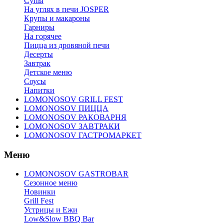
Супы
На углях в печи JOSPER
Крупы и макароны
Гарниры
На горячее
Пицца из дровяной печи
Десерты
Завтрак
Детское меню
Соусы
Напитки
LOMONOSOV GRILL FEST
LOMONOSOV ПИЦЦА
LOMONOSOV РАКОВАРНЯ
LOMONOSOV ЗАВТРАКИ
LOMONOSOV ГАСТРОМАРКЕТ
Меню
LOMONOSOV GASTROBAR
Сезонное меню
Новинки
Grill Fest
Устрицы и Ежи
Low&Slow BBQ Bar