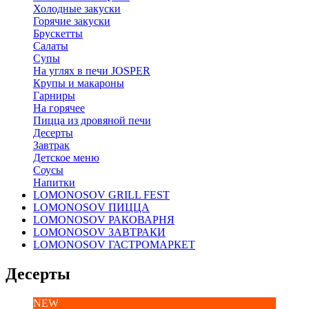
Холодные закуски
Горячие закуски
Брускетты
Салаты
Супы
На углях в печи JOSPER
Крупы и макароны
Гарниры
На горячее
Пицца из дровяной печи
Десерты
Завтрак
Детское меню
Соусы
Напитки
LOMONOSOV GRILL FEST
LOMONOSOV ПИЦЦА
LOMONOSOV РАКОВАРНЯ
LOMONOSOV ЗАВТРАКИ
LOMONOSOV ГАСТРОМАРКЕТ
Десерты
NEW