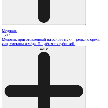
Медовик
150 г
Медовик приготовленный на основе муки, грецкого ореха,
яиц, сметаны и мёда. Подаётся с клубникой.
470 ₽