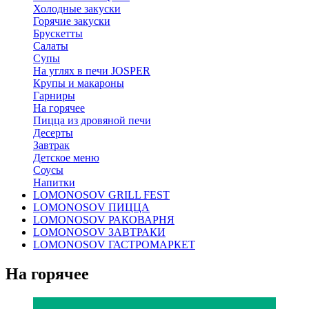
Холодные закуски
Горячие закуски
Брускетты
Салаты
Супы
На углях в печи JOSPER
Крупы и макароны
Гарниры
На горячее
Пицца из дровяной печи
Десерты
Завтрак
Детское меню
Соусы
Напитки
LOMONOSOV GRILL FEST
LOMONOSOV ПИЦЦА
LOMONOSOV РАКОВАРНЯ
LOMONOSOV ЗАВТРАКИ
LOMONOSOV ГАСТРОМАРКЕТ
На горячее