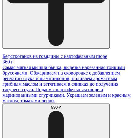
Бефстроганов из говядины с картофельным пюре
360 г
Самая мягкая мышца бычка, вырезка нарезанная тонкими
брусочками. Обжариваем на сковородке с добавлением
репчатого лука и шампиньонов, поливаем ароматным
грибным маслом и затягиваем в сливках до получения
тягучего соуса. Подаем с картофельным пюре и
маринованными огурчиками. Украшаем зеленым и красным
маслом, томатами черри.
990 ₽