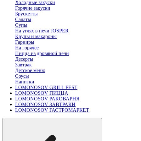
Холодные закуски
Горячие закуски
Брускетты
Салаты
Супы
На углях в печи JOSPER
Крупы и макароны
Гарниры
На горячее
Пицца из дровяной печи
Десерты
Завтрак
Детское меню
Соусы
Напитки
LOMONOSOV GRILL FEST
LOMONOSOV ПИЦЦА
LOMONOSOV РАКОВАРНЯ
LOMONOSOV ЗАВТРАКИ
LOMONOSOV ГАСТРОМАРКЕТ