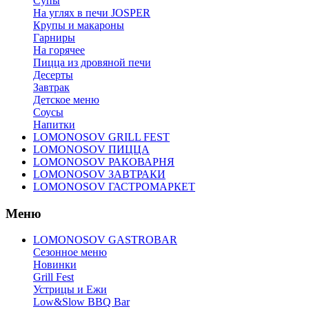
Супы
На углях в печи JOSPER
Крупы и макароны
Гарниры
На горячее
Пицца из дровяной печи
Десерты
Завтрак
Детское меню
Соусы
Напитки
LOMONOSOV GRILL FEST
LOMONOSOV ПИЦЦА
LOMONOSOV РАКОВАРНЯ
LOMONOSOV ЗАВТРАКИ
LOMONOSOV ГАСТРОМАРКЕТ
Меню
LOMONOSOV GASTROBAR
Сезонное меню
Новинки
Grill Fest
Устрицы и Ежи
Low&Slow BBQ Bar