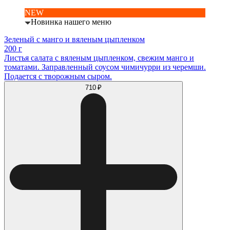
NEW
Новинка нашего меню
Зеленый с манго и вяленым цыпленком
200 г
Листья салата с вяленым цыпленком, свежим манго и
томатами. Заправленный соусом чимичурри из черемши.
Подается с творожным сыром.
710 ₽