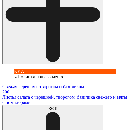
NEW
Новинка нашего меню
Свежая черешня с творогом и базиликом
200 г
Листья салата с черешней, творогом, базилика свежего и мяты
с помидорами.
730 ₽