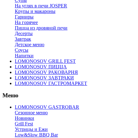
Супы
На углях в печи JOSPER
Крупы и макароны
Гарниры
На горячее
Пицца из дровяной печи
Десерты
Завтрак
Детское меню
Соусы
Напитки
LOMONOSOV GRILL FEST
LOMONOSOV ПИЦЦА
LOMONOSOV РАКОВАРНЯ
LOMONOSOV ЗАВТРАКИ
LOMONOSOV ГАСТРОМАРКЕТ
Меню
LOMONOSOV GASTROBAR
Сезонное меню
Новинки
Grill Fest
Устрицы и Ежи
Low&Slow BBQ Bar