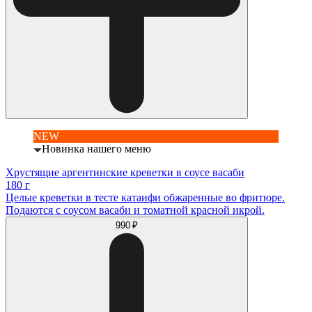
NEW
Новинка нашего меню
Хрустящие аргентинские креветки в соусе васаби
180 г
Целые креветки в тесте катаифи обжаренные во фритюре.
Подаются с соусом васаби и томатной красной икрой.
990 ₽