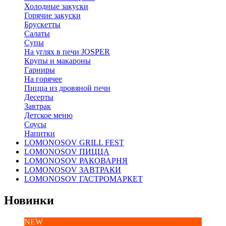
Холодные закуски
Горячие закуски
Брускетты
Салаты
Супы
На углях в печи JOSPER
Крупы и макароны
Гарниры
На горячее
Пицца из дровяной печи
Десерты
Завтрак
Детское меню
Соусы
Напитки
LOMONOSOV GRILL FEST
LOMONOSOV ПИЦЦА
LOMONOSOV РАКОВАРНЯ
LOMONOSOV ЗАВТРАКИ
LOMONOSOV ГАСТРОМАРКЕТ
Новинки
NEW