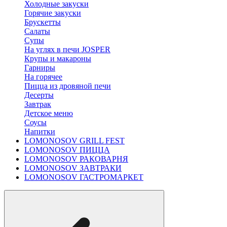
Холодные закуски
Горячие закуски
Брускетты
Салаты
Супы
На углях в печи JOSPER
Крупы и макароны
Гарниры
На горячее
Пицца из дровяной печи
Десерты
Завтрак
Детское меню
Соусы
Напитки
LOMONOSOV GRILL FEST
LOMONOSOV ПИЦЦА
LOMONOSOV РАКОВАРНЯ
LOMONOSOV ЗАВТРАКИ
LOMONOSOV ГАСТРОМАРКЕТ