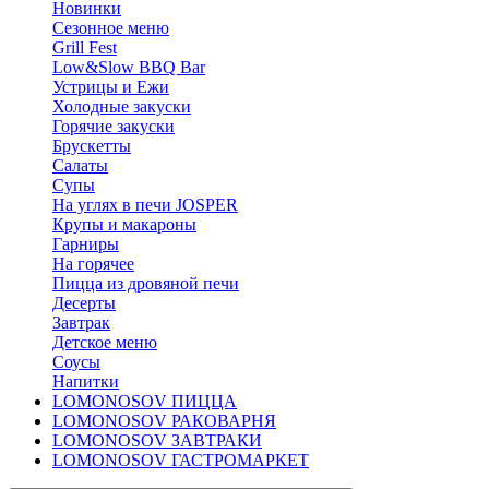
Новинки
Сезонное меню
Grill Fest
Low&Slow BBQ Bar
Устрицы и Ежи
Холодные закуски
Горячие закуски
Брускетты
Салаты
Супы
На углях в печи JOSPER
Крупы и макароны
Гарниры
На горячее
Пицца из дровяной печи
Десерты
Завтрак
Детское меню
Соусы
Напитки
LOMONOSOV ПИЦЦА
LOMONOSOV РАКОВАРНЯ
LOMONOSOV ЗАВТРАКИ
LOMONOSOV ГАСТРОМАРКЕТ