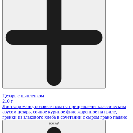
Цезарь с цыпленком
210 г
Листья романо, розовые томаты приправлены классическим
соусом цезарь, сочное куриное филе жаренное на гриле,
гренки из злакового хлеба в сочетании с сыром грано падано.
630 ₽