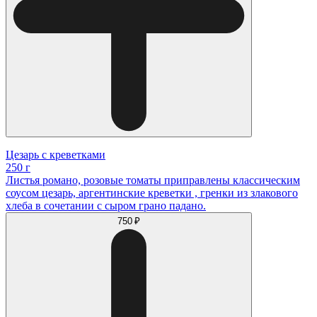
Цезарь с креветками
250 г
Листья романо, розовые томаты приправлены классическим
соусом цезарь, аргентинские креветки , гренки из злакового
хлеба в сочетании с сыром грано падано.
750 ₽