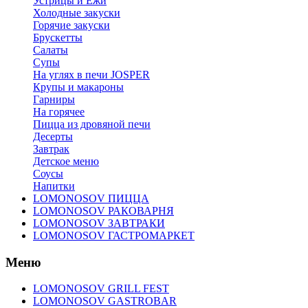
Устрицы и Ежи
Холодные закуски
Горячие закуски
Брускетты
Салаты
Супы
На углях в печи JOSPER
Крупы и макароны
Гарниры
На горячее
Пицца из дровяной печи
Десерты
Завтрак
Детское меню
Соусы
Напитки
LOMONOSOV ПИЦЦА
LOMONOSOV РАКОВАРНЯ
LOMONOSOV ЗАВТРАКИ
LOMONOSOV ГАСТРОМАРКЕТ
Меню
LOMONOSOV GRILL FEST
LOMONOSOV GASTROBAR