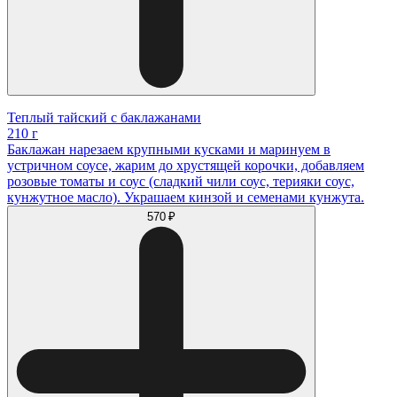
Теплый тайский с баклажанами
210 г
Баклажан нарезаем крупными кусками и маринуем в
устричном соусе, жарим до хрустящей корочки, добавляем
розовые томаты и соус (сладкий чили соус, терияки соус,
кунжутное масло). Украшаем кинзой и семенами кунжута.
570 ₽