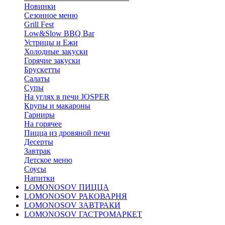
Новинки
Сезонное меню
Grill Fest
Low&Slow BBQ Bar
Устрицы и Ежи
Холодные закуски
Горячие закуски
Брускетты
Салаты
Супы
На углях в печи JOSPER
Крупы и макароны
Гарниры
На горячее
Пицца из дровяной печи
Десерты
Завтрак
Детское меню
Соусы
Напитки
LOMONOSOV ПИЦЦА
LOMONOSOV РАКОВАРНЯ
LOMONOSOV ЗАВТРАКИ
LOMONOSOV ГАСТРОМАРКЕТ