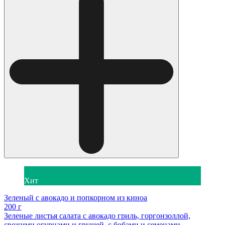
Хит
Зеленый с авокадо и попкорном из киноа
200 г
Зеленые листья салата с авокадо гриль, горгонзоллой,
свежими огурцами и грушей, с бобами и семенами