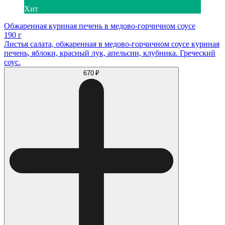
Хит
Обжаренная куриная печень в медово-горчичном соусе
190 г
Листья салата, обжаренная в медово-горчичном соусе куриная
печень, яблоки, красный лук, апельсин, клубника. Греческий
соус.
670 ₽