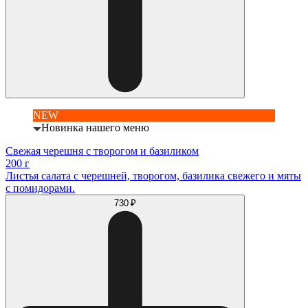
NEW
Новинка нашего меню
Свежая черешня с творогом и базиликом
200 г
Листья салата с черешней, творогом, базилика свежего и мяты
с помидорами.
730 ₽