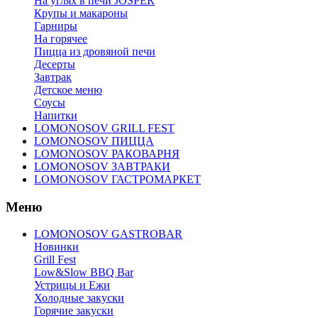
На углях в печи JOSPER
Крупы и макароны
Гарниры
На горячее
Пицца из дровяной печи
Десерты
Завтрак
Детское меню
Соусы
Напитки
LOMONOSOV GRILL FEST
LOMONOSOV ПИЦЦА
LOMONOSOV РАКОВАРНЯ
LOMONOSOV ЗАВТРАКИ
LOMONOSOV ГАСТРОМАРКЕТ
Меню
LOMONOSOV GASTROBAR
Новинки
Grill Fest
Low&Slow BBQ Bar
Устрицы и Ежи
Холодные закуски
Горячие закуски