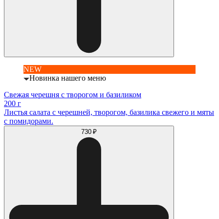
NEW
Новинка нашего меню
Свежая черешня с творогом и базиликом
200 г
Листья салата с черешней, творогом, базилика свежего и мяты
с помидорами.
730 ₽