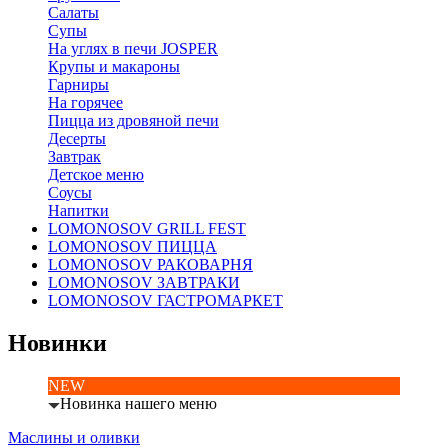
Салаты
Супы
На углях в печи JOSPER
Крупы и макароны
Гарниры
На горячее
Пицца из дровяной печи
Десерты
Завтрак
Детское меню
Соусы
Напитки
LOMONOSOV GRILL FEST
LOMONOSOV ПИЦЦА
LOMONOSOV РАКОВАРНЯ
LOMONOSOV ЗАВТРАКИ
LOMONOSOV ГАСТРОМАРКЕТ
Новинки
NEW
Новинка нашего меню
Маслины и оливки