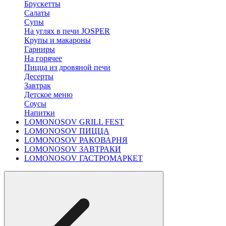
Брускетты
Салаты
Супы
На углях в печи JOSPER
Крупы и макароны
Гарниры
На горячее
Пицца из дровяной печи
Десерты
Завтрак
Детское меню
Соусы
Напитки
LOMONOSOV GRILL FEST
LOMONOSOV ПИЦЦА
LOMONOSOV РАКОВАРНЯ
LOMONOSOV ЗАВТРАКИ
LOMONOSOV ГАСТРОМАРКЕТ